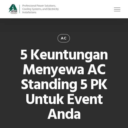
Skip
Menu
to
main
content
AC
5 Keuntungan
Menyewa AC
Standing 5 PK
Untuk Event
Anda