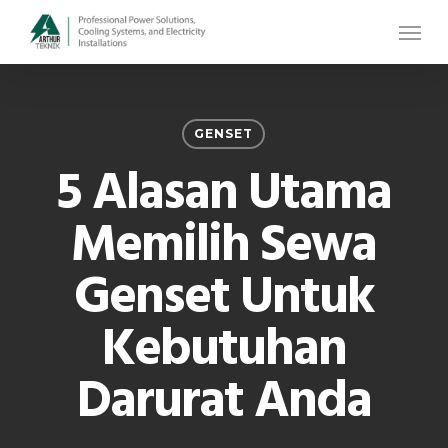
Skip
Menu
to
main
content
GENSET
5 Alasan Utama
Memilih Sewa
Genset Untuk
Kebutuhan
Darurat Anda