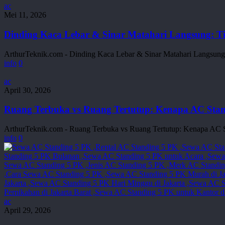
Kulkas
Dinding
ac
Raksasa
Kaca
Mei 11, 2026
yang
Lebar
Bisa
&
Dinding Kaca Lebar & Sinar Matahari Langsung: T
Dinginkan
Sinar
Seisi
Matahari
ArthurTeknik.com - Dinding Kaca Lebar & Sinar Matahari Langsun
Ruangan!
Langsung:
info
0
Tips
Memperkuat
Ruang
ac
Kinerja
Terbuka
April 30, 2026
AC
vs
Standing
Ruang
Ruang Terbuka vs Ruang Tertutup: Kenapa AC Sta
5
Tertutup:
PK
Kenapa
ArthurTeknik.com - Ruang Terbuka vs Ruang Tertutup: Kenapa AC 
AC
info
0
Standing
5
PK
Berbeda
Performanya?
Sewa
ac
AC
April 29, 2026
Standing