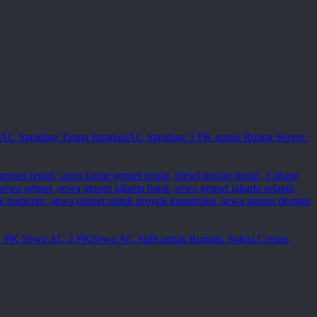
AC Standing 5 PK untuk Ruang Server:
Sewa AC Split untuk Rumah: Solusi Cerdas