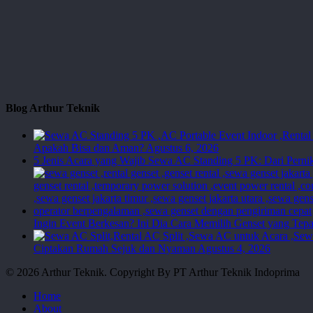
Blog Arthur Teknik
Apakah Bisa dan Aman?
Agustus 6, 2026
5 Jenis Acara yang Wajib Sewa AC Standing 5 PK: Dari Perni
Ingin Event Berkesan? Ini Dia Cara Memilih Genset yang Tepa
Ciptakan Rumah Sejuk dan Nyaman
Agustus 4, 2026
© 2026 Arthur Teknik. Copyright By PT Arthur Teknik Indoprima
Close
Home
Menu
About