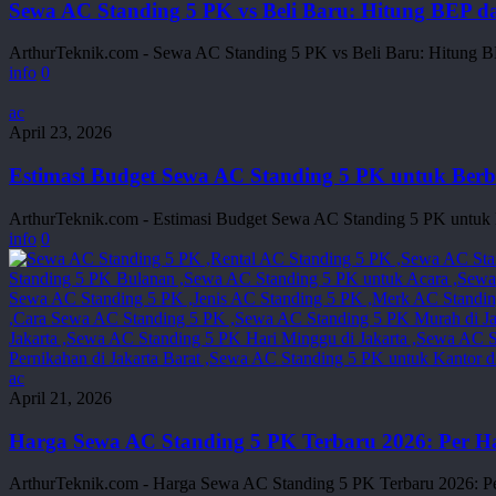
5
Sewa AC Standing 5 PK vs Beli Baru: Hitung BEP 
PK
vs
ArthurTeknik.com - Sewa AC Standing 5 PK vs Beli Baru: Hitun
Beli
info
0
Baru:
Hitung
Estimasi
ac
BEP
Budget
April 23, 2026
dan
Sewa
Mengapa
AC
Estimasi Budget Sewa AC Standing 5 PK untuk Berba
Sewa
Standing
Lebih
5
ArthurTeknik.com - Estimasi Budget Sewa AC Standing 5 PK untuk 
Cerdas
PK
info
0
untuk
untuk
Event
Berbagai
Jenis
Acara
(Pernikahan,
Seminar,
Pameran)
Harga
ac
Sewa
April 21, 2026
AC
Standing
Harga Sewa AC Standing 5 PK Terbaru 2026: Per Ha
5
PK
ArthurTeknik.com - Harga Sewa AC Standing 5 PK Terbaru 2026: Pe