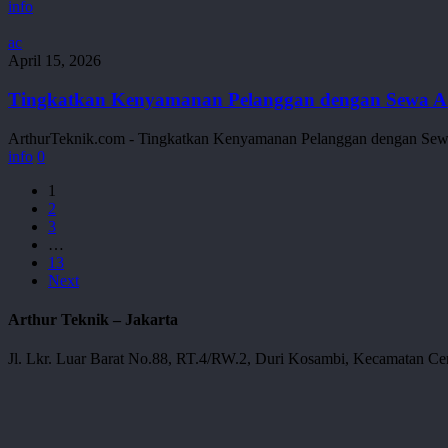
Terbaru
info
2026:
Per
Tingkatkan
ac
Hari
Kenyamanan
April 15, 2026
vs
Pelanggan
Per
dengan
Tingkatkan Kenyamanan Pelanggan dengan Sewa AC
Bulan,
Sewa
Mana
AC
ArthurTeknik.com - Tingkatkan Kenyamanan Pelanggan dengan Sew
Lebih
Standing
info
0
Hemat?
5
PK
1
untuk
2
Restoran
3
dan
…
Cafe
13
Next
Arthur Teknik – Jakarta
Jl. Lkr. Luar Barat No.88, RT.4/RW.2, Duri Kosambi, Kecamatan Cen