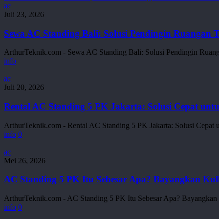
Sewa
ac
AC
Juli 23, 2026
Standing
Bali:
Sewa AC Standing Bali: Solusi Pendingin Ruangan 
Solusi
Pendingin
ArthurTeknik.com - Sewa AC Standing Bali: Solusi Pendingin Ruang
Ruangan
info
Terbaik
untuk
Rental
ac
Acara
AC
Juli 20, 2026
Anda
Standing
5
Rental AC Standing 5 PK Jakarta: Solusi Cepat u
PK
Jakarta:
ArthurTeknik.com - Rental AC Standing 5 PK Jakarta: Solusi Cepa
Solusi
info
0
Cepat
untuk
AC
ac
Ruang
Standing
Mei 26, 2026
Kantor
5
&
PK
AC Standing 5 PK Itu Sebesar Apa? Bayangkan Kulk
Acara
Itu
Dadakan
Sebesar
ArthurTeknik.com - AC Standing 5 PK Itu Sebesar Apa? Bayangkan
Apa?
info
0
Bayangkan