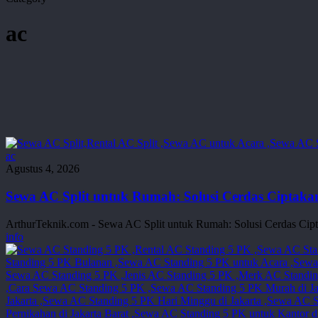
ac
Sewa
ac
AC
Agustus 4, 2026
Split
untuk
Sewa AC Split untuk Rumah: Solusi Cerdas Cipta
Rumah:
Solusi
ArthurTeknik.com - Sewa AC Split untuk Rumah: Solusi Cerdas C
Cerdas
info
Ciptakan
Rumah
Sejuk
dan
Nyaman