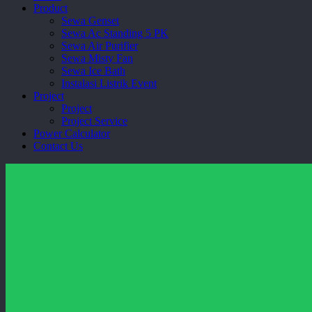
Product
Sewa Genset
Sewa Ac Standing 5 PK
Sewa Air Purifier
Sewa Misty Fan
Sewa Ice Bath
Instalasi Listrik Event
Project
Project
Project Service
Power Calculator
Contact Us