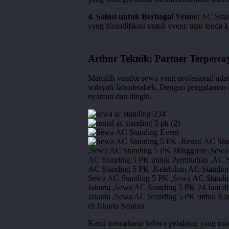
4. Solusi untuk Berbagai Venue
: AC Stan
yang dimodifikasi untuk event, atau tenda 
Arthur Teknik: Partner Terperc
Memilih vendor sewa yang profesional ada
wilayah Jabodetabek. Dengan pengalaman d
nyaman dan dingin.
sewa
ac
rental
standing-
ac
Sewa
234
standing
AC
5
Standing
pk
Event
(2)
sewa
Kami memahami bahwa peralatan yang mudah
ac