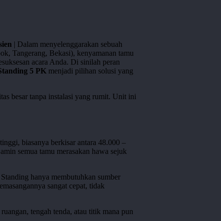
sien
| Dalam menyelenggarakan sebuah
Depok, Tangerang, Bekasi), kenyamanan tamu
esuksesan acara Anda. Di sinilah peran
tanding 5 PK
menjadi pilihan solusi yang
s besar tanpa instalasi yang rumit. Unit ini
nggi, biasanya berkisar antara 48.000 –
njamin semua tamu merasakan hawa sejuk
AC Standing hanya membutuhkan sumber
pemasangannya sangat cepat, tidak
ruangan, tengah tenda, atau titik mana pun