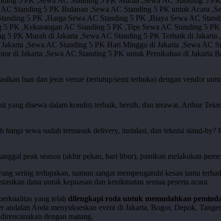
tasikan luas dan jenis venue (tertutup/semi terbuka) dengan vendor un
nit yang disewa dalam kondisi terbaik, bersih, dan terawat. Arthur Tek
h harga sewa sudah termasuk delivery, instalasi, dan teknisi stand-by? P
tanggal peak season (akhir pekan, hari libur), pastikan melakukan pem
 yang sering terlupakan, namun sangat mempengaruhi kesan tamu ter
tasikan dana untuk kepuasan dan kenikmatan semua peserta acara.
berkualitas yang telah
dilengkapi roda untuk memudahkan pemind
tner andalan Anda menyukseskan event di Jakarta, Bogor, Depok, Tange
direncanakan dengan matang.