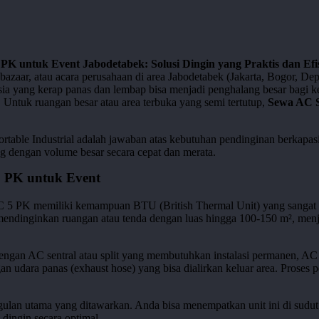
PK untuk Event Jabodetabek: Solusi Dingin yang Praktis dan Efi
r, bazaar, atau acara perusahaan di area Jabodetabek (Jakarta, Bogor, 
esia yang kerap panas dan lembap bisa menjadi penghalang besar bagi k
 Untuk ruangan besar atau area terbuka yang semi tertutup,
Sewa AC S
table Industrial adalah jawaban atas kebutuhan pendinginan berkapasita
g dengan volume besar secara cepat dan merata.
 PK untuk Event
C 5 PK memiliki kemampuan BTU (British Thermal Unit) yang sangat ti
mendinginkan ruangan atau tenda dengan luas hingga 100-150 m², me
dengan AC sentral atau split yang membutuhkan instalasi permanen, 
n udara panas (exhaust hose) yang bisa dialirkan keluar area. Proses 
gulan utama yang ditawarkan. Anda bisa menempatkan unit ini di sudut 
 dingin secara optimal.