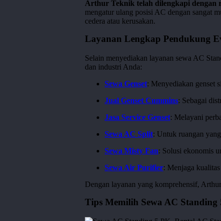
Arthur Teknik telah dilengkapi dengan
standing-
mengatur ulang posisi AC dengan sangat m
215
cedera atau kerusakan.
Layanan Lengkap Pendukung E
Selain menyediakan layanan sewa AC Stand
dan industri Anda:
Sewa Genset
: Menyediakan genset si
Jual Genset Cummins
: Sebagai dis
Jasa Service Genset
: Melayani perb
Sewa AC Split
: Untuk ruangan yang 
Sewa Misty Fan
: Solusi ekonomis u
Sewa Air Purifier
: Menjaga kualitas
Dengan layanan yang komprehensif, Arthur 
Tips Memilih Sewa AC Standing