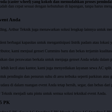
 roda (caster wheel) yang kokoh dan memudahkan proses pemind
udah dan cepat sesuai dengan kebutuhan di lapangan, tanpa harus me
vent Anda
ing, Arthur Teknik juga menawarkan solusi lengkap lainnya untuk me
lent berbagai kapasitas untuk mengantisipasi listrik padam atau lokasi 
tributor, kami menjual genset Cummins baru dan bekas terjamin kuali
aikan dan perawatan berkala untuk menjaga genset Anda selalu dalam p
lebih kecil atau kantor, kami juga menyediakan layanan sewa AC split
ntuk pendingin dan penurun suhu di area terbuka seperti parkiran atau 
 udara di dalam ruangan event Anda tetap bersih, segar, dan bebas dari p
Teknik menjadi satu pintu untuk semua solusi teknikal event Anda.
 5 PK