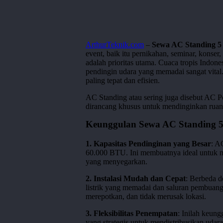
ArthurTeknik.com
–
Sewa AC Standing 5 
event, baik itu pernikahan, seminar, konse
adalah prioritas utama. Cuaca tropis Indon
pendingin udara yang memadai sangat vital.
paling tepat dan efisien.
AC Standing atau sering juga disebut AC Por
dirancang khusus untuk mendinginkan ruan
Keunggulan Sewa AC Standing 5
1. Kapasitas Pendinginan yang Besar
: A
60.000 BTU. Ini membuatnya ideal untuk 
yang menyegarkan.
2. Instalasi Mudah dan Cepat
: Berbeda 
listrik yang memadai dan saluran pembuanga
merepotkan, dan tidak merusak lokasi.
3. Fleksibilitas Penempatan
: Inilah keung
yang strategis untuk mendistribusikan udara