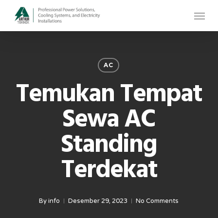
Skip
Menu
to
main
content
AC
Temukan Tempat
Sewa AC
Standing
Terdekat
By
info
Desember 29, 2023
No Comments