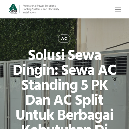
Skip
Menu
to
main
content
AC
Solusi Sewa
Dingin: Sewa AC
Standing 5 PK
Dan AC Split
Untuk Berbagai