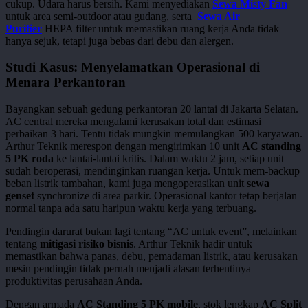
cukup. Udara harus bersih. Kami menyediakan
Sewa Misty Fan
untuk area semi-outdoor atau gudang, serta
Sewa Air
Purifier
HEPA filter untuk memastikan ruang kerja Anda tidak
hanya sejuk, tetapi juga bebas dari debu dan alergen.
Studi Kasus: Menyelamatkan Operasional di
Menara Perkantoran
Bayangkan sebuah gedung perkantoran 20 lantai di Jakarta Selatan.
AC central mereka mengalami kerusakan total dan estimasi
perbaikan 3 hari. Tentu tidak mungkin memulangkan 500 karyawan.
Arthur Teknik merespon dengan mengirimkan 10 unit
AC standing
5 PK roda
ke lantai-lantai kritis. Dalam waktu 2 jam, setiap unit
sudah beroperasi, mendinginkan ruangan kerja. Untuk mem-backup
beban listrik tambahan, kami juga mengoperasikan unit
sewa
genset
synchronize di area parkir. Operasional kantor tetap berjalan
normal tanpa ada satu haripun waktu kerja yang terbuang.
Pendingin darurat bukan lagi tentang “AC untuk event”, melainkan
tentang
mitigasi risiko bisnis
. Arthur Teknik hadir untuk
memastikan bahwa panas, debu, pemadaman listrik, atau kerusakan
mesin pendingin tidak pernah menjadi alasan terhentinya
produktivitas perusahaan Anda.
Dengan armada
AC Standing 5 PK mobile
, stok lengkap
AC Split