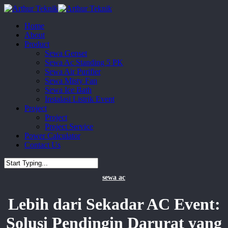
Skip
to
Menu
Home
main
About
content
Product
Sewa Genset
Sewa Ac Standing 5 PK
Sewa Air Purifier
Sewa Misty Fan
Sewa Ice Bath
Instalasi Listrik Event
Project
Project
Project Service
Power Calculator
Contact Us
Close
sewa ac
Search
Lebih dari Sekadar AC Event:
Solusi Pendingin Darurat yang