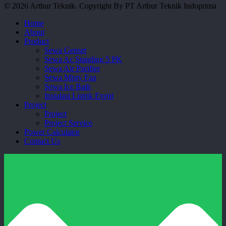
© 2026 Arthur Teknik. Copyright By PT Arthur Teknik Indoprima
Close
Home
Menu
About
Product
Sewa Genset
Sewa Ac Standing 5 PK
Sewa Air Purifier
Sewa Misty Fan
Sewa Ice Bath
Instalasi Listrik Event
Project
Project
Project Service
Power Calculator
Contact Us