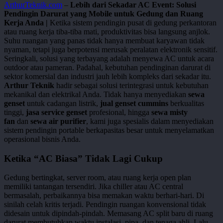
ArthurTeknik.com
–
Lebih dari Sekadar AC Event: Solusi
Pendingin Darurat yang Mobile untuk Gedung dan Ruang
Kerja Anda |
Ketika sistem pendingin pusat di gedung perkantoran
atau ruang kerja tiba-tiba mati, produktivitas bisa langsung anjlok.
Suhu ruangan yang panas tidak hanya membuat karyawan tidak
nyaman, tetapi juga berpotensi merusak peralatan elektronik sensitif.
Seringkali, solusi yang terbayang adalah menyewa AC untuk acara
outdoor atau pameran. Padahal, kebutuhan pendinginan darurat di
sektor komersial dan industri jauh lebih kompleks dari sekadar itu.
Arthur Teknik
hadir sebagai solusi terintegrasi untuk kebutuhan
mekanikal dan elektrikal Anda. Tidak hanya menyediakan
sewa
genset
untuk cadangan listrik,
jual genset cummins
berkualitas
tinggi,
jasa service genset
profesional, hingga
sewa misty
fan
dan
sewa air purifier
, kami juga spesialis dalam menyediakan
sistem pendingin portable berkapasitas besar untuk menyelamatkan
operasional bisnis Anda.
Ketika “AC Biasa” Tidak Lagi Cukup
Gedung bertingkat, server room, atau ruang kerja open plan
memiliki tantangan tersendiri. Jika chiller atau AC central
bermasalah, perbaikannya bisa memakan waktu berhari-hari. Di
sinilah celah kritis terjadi. Pendingin ruangan konvensional tidak
didesain untuk dipindah-pindah. Memasang AC split baru di ruang
darurat membutuhkan waktu instalasi, pipa, dan tenaga ahli. Lalu,