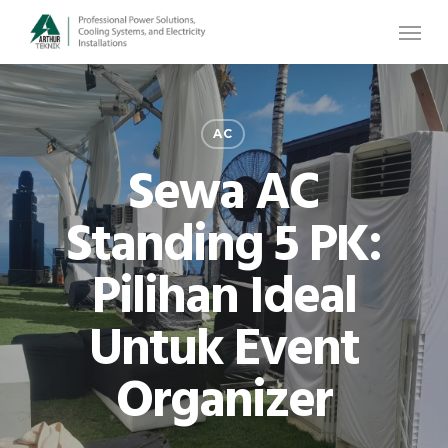
Skip
Menu
to
main
content
AC
Sewa AC
Standing 5 PK:
Pilihan Ideal
Untuk Event
Organizer