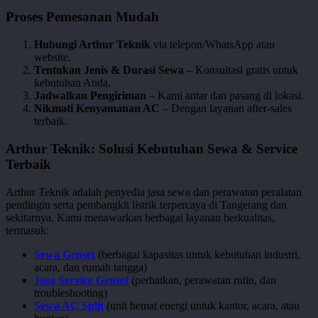
sewa
ac
Proses Pemesanan Mudah
standing-
202
Hubungi Arthur Teknik
via telepon/WhatsApp atau
website.
Tentukan Jenis & Durasi Sewa
– Konsultasi gratis untuk
kebutuhan Anda.
Jadwalkan Pengiriman
– Kami antar dan pasang di lokasi.
Nikmati Kenyamanan AC
– Dengan layanan after-sales
terbaik.
Arthur Teknik: Solusi Kebutuhan Sewa & Service
Terbaik
Arthur Teknik adalah penyedia jasa sewa dan perawatan peralatan
pendingin serta pembangkit listrik terpercaya di Tangerang dan
sekitarnya. Kami menawarkan berbagai layanan berkualitas,
termasuk:
Sewa Genset
(berbagai kapasitas untuk kebutuhan industri,
acara, dan rumah tangga)
Jasa Service Genset
(perbaikan, perawatan rutin, dan
troubleshooting)
Sewa AC Split
(unit hemat energi untuk kantor, acara, atau