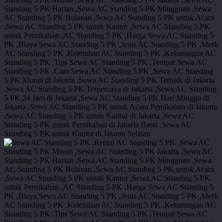
standing-
199
sewa
ac
standing-
200