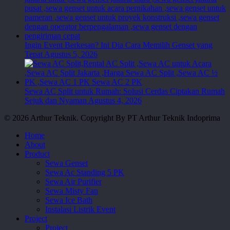
Ingin Event Berkesan? Ini Dia Cara Memilih Genset yang
Tepat
Agustus 5, 2026
Sewa AC Split untuk Rumah: Solusi Cerdas Ciptakan Rumah
Sejuk dan Nyaman
Agustus 4, 2026
© 2026 Arthur Teknik. Copyright By PT Arthur Teknik Indoprima
Close
Home
Menu
About
Product
Sewa Genset
Sewa Ac Standing 5 PK
Sewa Air Purifier
Sewa Misty Fan
Sewa Ice Bath
Instalasi Listrik Event
Project
Project