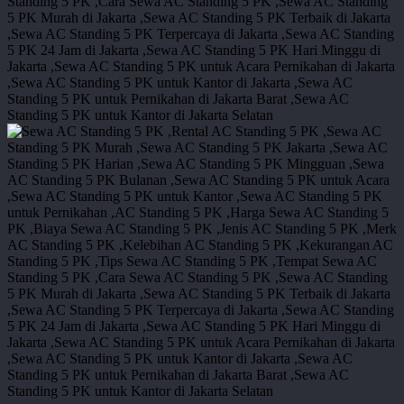
sewa
ac
standing-
201