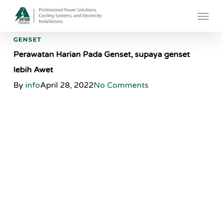
Skip
Menu
to
main
GENSET
content
Perawatan Harian Pada Genset, supaya genset
lebih Awet
By
info
April 28, 2022
No Comments