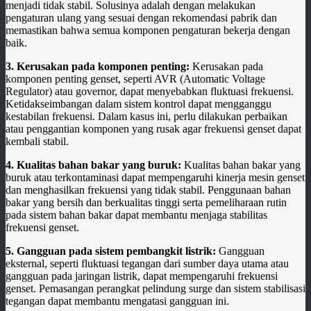
menjadi tidak stabil. Solusinya adalah dengan melakukan
pengaturan ulang yang sesuai dengan rekomendasi pabrik dan
memastikan bahwa semua komponen pengaturan bekerja dengan
baik.
3. Kerusakan pada komponen penting:
Kerusakan pada
komponen penting genset, seperti AVR (Automatic Voltage
Regulator) atau governor, dapat menyebabkan fluktuasi frekuensi.
Ketidakseimbangan dalam sistem kontrol dapat mengganggu
kestabilan frekuensi. Dalam kasus ini, perlu dilakukan perbaikan
atau penggantian komponen yang rusak agar frekuensi genset dapat
kembali stabil.
4. Kualitas bahan bakar yang buruk:
Kualitas bahan bakar yang
buruk atau terkontaminasi dapat mempengaruhi kinerja mesin genset
dan menghasilkan frekuensi yang tidak stabil. Penggunaan bahan
bakar yang bersih dan berkualitas tinggi serta pemeliharaan rutin
pada sistem bahan bakar dapat membantu menjaga stabilitas
frekuensi genset.
5. Gangguan pada sistem pembangkit listrik:
Gangguan
eksternal, seperti fluktuasi tegangan dari sumber daya utama atau
gangguan pada jaringan listrik, dapat mempengaruhi frekuensi
genset. Pemasangan perangkat pelindung surge dan sistem stabilisasi
tegangan dapat membantu mengatasi gangguan ini.