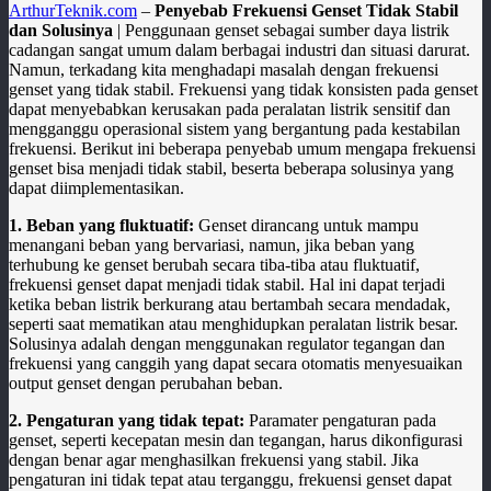
ArthurTeknik.com
–
Penyebab Frekuensi Genset Tidak Stabil
dan Solusinya
| Penggunaan genset sebagai sumber daya listrik
cadangan sangat umum dalam berbagai industri dan situasi darurat.
Namun, terkadang kita menghadapi masalah dengan frekuensi
genset yang tidak stabil. Frekuensi yang tidak konsisten pada genset
dapat menyebabkan kerusakan pada peralatan listrik sensitif dan
mengganggu operasional sistem yang bergantung pada kestabilan
frekuensi. Berikut ini beberapa penyebab umum mengapa frekuensi
genset bisa menjadi tidak stabil, beserta beberapa solusinya yang
dapat diimplementasikan.
1. Beban yang fluktuatif:
Genset dirancang untuk mampu
menangani beban yang bervariasi, namun, jika beban yang
terhubung ke genset berubah secara tiba-tiba atau fluktuatif,
frekuensi genset dapat menjadi tidak stabil. Hal ini dapat terjadi
ketika beban listrik berkurang atau bertambah secara mendadak,
seperti saat mematikan atau menghidupkan peralatan listrik besar.
Solusinya adalah dengan menggunakan regulator tegangan dan
frekuensi yang canggih yang dapat secara otomatis menyesuaikan
output genset dengan perubahan beban.
2. Pengaturan yang tidak tepat:
Paramater pengaturan pada
genset, seperti kecepatan mesin dan tegangan, harus dikonfigurasi
dengan benar agar menghasilkan frekuensi yang stabil. Jika
pengaturan ini tidak tepat atau terganggu, frekuensi genset dapat