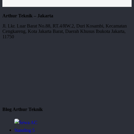
Arthur Teknik – Jakarta
Jl. Lkr. Luar Barat No.88, RT.4/RW.2, Duri Kosambi, Kecamatan
Cengkareng, Kota Jakarta Barat, Daerah Khusus Ibukota Jakarta,
11750
Blog Arthur Teknik