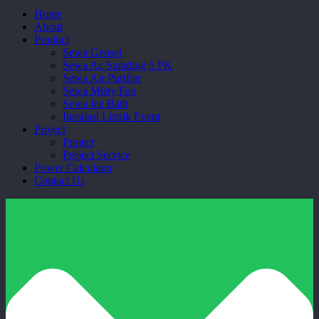
Close
Home
Menu
About
Product
Sewa Genset
Sewa Ac Standing 5 PK
Sewa Air Purifier
Sewa Misty Fan
Sewa Ice Bath
Instalasi Listrik Event
Project
Project
Project Service
Power Calculator
Contact Us