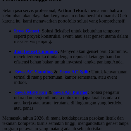
Selain jasa servis profesional,
Arthur Teknik
memahami bahwa
kebutuhan akan daya dan kenyamanan udara bersifat dinamis. Oleh
karena itu, kami menawarkan portofolio solusi yang komprehensif:
Sewa Genset
:
Solusi fleksibel untuk kebutuhan temporer
seperti proyek konstruksi, event, atau saat genset utama dalam
masa servis panjang.
Jual Genset Cummins
:
Menyediakan genset baru Cummins,
merek terkemuka dunia dengan reputasi ketangguhan dan
efisiensi bahan bakar, untuk investasi jangka panjang Anda.
Sewa AC Standing
&
Sewa AC Split
:
Untuk kenyamanan
termal di ruang pertemuan, kantor sementara, atau event
indoor.
Sewa Misty Fan
&
Sewa Air Purifier
:
Solusi pengatur
udara dan penjernih udara untuk menjaga kualitas udara di
area kerja atau acara, terutama di lingkungan yang berdebu
atau panas.
Memasuki tahun 2026, di mana ketidakpastian pasokan listrik dan
tekanan kompetisi bisnis semakin tinggi, mengandalkan genset tanpa
program perawatan yang matang adalah sebuah risiko