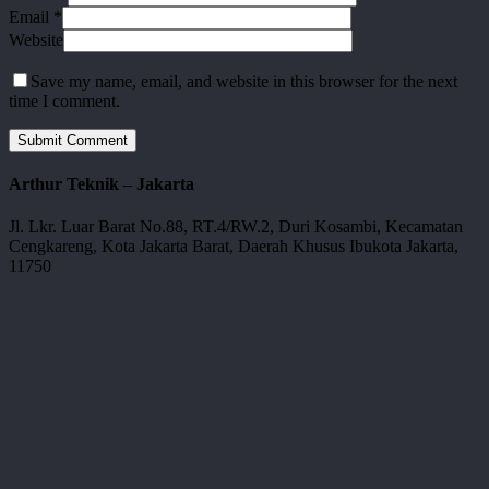
Email
*
Website
Save my name, email, and website in this browser for the next
time I comment.
Arthur Teknik – Jakarta
Jl. Lkr. Luar Barat No.88, RT.4/RW.2, Duri Kosambi, Kecamatan
Cengkareng, Kota Jakarta Barat, Daerah Khusus Ibukota Jakarta,
11750