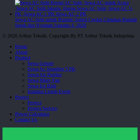
Sewa AC Split untuk Rumah: Solusi Cerdas Ciptakan Rumah
Sejuk dan Nyaman
Agustus 4, 2026
© 2026 Arthur Teknik. Copyright By PT Arthur Teknik Indoprima
Close
Home
Menu
About
Product
Sewa Genset
Sewa Ac Standing 5 PK
Sewa Air Purifier
Sewa Misty Fan
Sewa Ice Bath
Instalasi Listrik Event
Project
Project
Project Service
Power Calculator
Contact Us