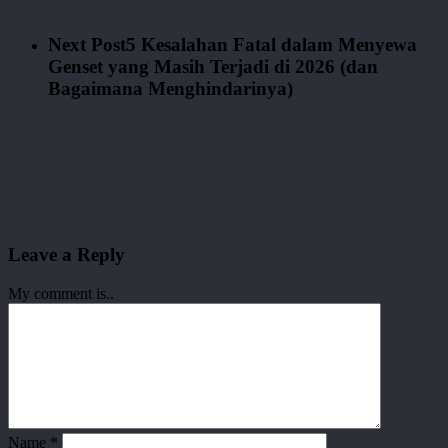
Next Post
5 Kesalahan Fatal dalam Menyewa
Genset yang Masih Terjadi di 2026 (dan
Bagaimana Menghindarinya)
Leave a Reply
My comment is..
Name
*