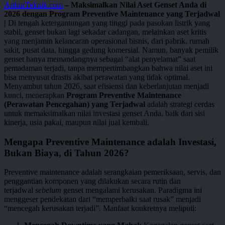
ArthurTeknik.com
– Maksimalkan Nilai Aset Genset Anda di
2026 dengan Program Preventive Maintenance yang Terjadwal
|
Di tengah ketergantungan yang tinggi pada pasokan listrik yang
stabil, genset bukan lagi sekadar cadangan, melainkan aset kritis
yang menjamin kelancaran operasional bisnis, dari pabrik, rumah
sakit, pusat data, hingga gedung komersial. Namun, banyak pemilik
genset hanya memandangnya sebagai “alat penyelamat” saat
pemadaman terjadi, tanpa mempertimbangkan bahwa nilai aset ini
bisa menyusut drastis akibat perawatan yang tidak optimal.
Menyambut tahun 2026, saat efisiensi dan keberlanjutan menjadi
kunci, menerapkan
Program Preventive Maintenance
(Perawatan Pencegahan) yang Terjadwal
adalah strategi cerdas
untuk memaksimalkan nilai investasi genset Anda, baik dari sisi
kinerja, usia pakai, maupun nilai jual kembali.
Mengapa Preventive Maintenance adalah Investasi,
Bukan Biaya, di Tahun 2026?
Preventive maintenance adalah serangkaian pemeriksaan, servis, dan
penggantian komponen yang dilakukan secara rutin dan
terjadwal
sebelum
genset mengalami kerusakan. Paradigma ini
menggeser pendekatan dari “memperbaiki saat rusak” menjadi
“mencegah kerusakan terjadi”. Manfaat konkretnya meliputi: