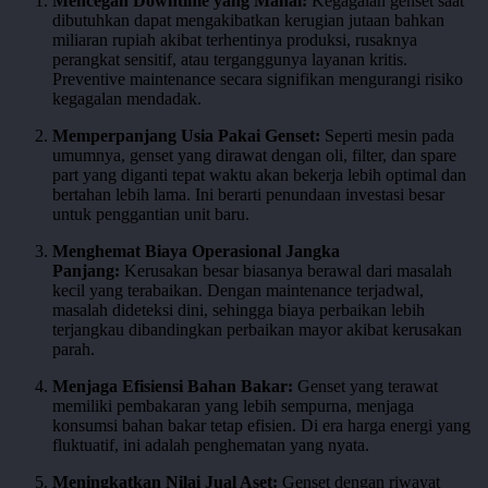
Mencegah Downtime yang Mahal:
Kegagalan genset saat
dibutuhkan dapat mengakibatkan kerugian jutaan bahkan
miliaran rupiah akibat terhentinya produksi, rusaknya
perangkat sensitif, atau terganggunya layanan kritis.
Preventive maintenance secara signifikan mengurangi risiko
kegagalan mendadak.
Memperpanjang Usia Pakai Genset:
Seperti mesin pada
umumnya, genset yang dirawat dengan oli, filter, dan spare
part yang diganti tepat waktu akan bekerja lebih optimal dan
bertahan lebih lama. Ini berarti penundaan investasi besar
untuk penggantian unit baru.
Menghemat Biaya Operasional Jangka
Panjang:
Kerusakan besar biasanya berawal dari masalah
kecil yang terabaikan. Dengan maintenance terjadwal,
masalah dideteksi dini, sehingga biaya perbaikan lebih
terjangkau dibandingkan perbaikan mayor akibat kerusakan
parah.
Menjaga Efisiensi Bahan Bakar:
Genset yang terawat
memiliki pembakaran yang lebih sempurna, menjaga
konsumsi bahan bakar tetap efisien. Di era harga energi yang
fluktuatif, ini adalah penghematan yang nyata.
Meningkatkan Nilai Jual Aset:
Genset dengan riwayat