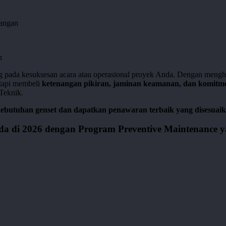
angan
n
pada kesuksesan acara atau operasional proyek Anda. Dengan menghinda
etapi membeli
ketenangan pikiran, jaminan keamanan, dan komitme
 Teknik.
kebutuhan genset dan dapatkan penawaran terbaik yang disesuai
da di 2026 dengan Program Preventive Maintenance 