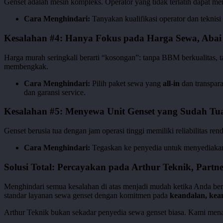
Genset adalah mesin kompleks. Operator yang tidak terlatih dapat men
Cara Menghindari:
Tanyakan kualifikasi operator dan teknis
Kesalahan #4: Hanya Fokus pada Harga Sewa, Abai
Harga murah seringkali berarti “kosongan”: tanpa BBM berkualitas, 
membengkak.
Cara Menghindari:
Pilih paket sewa yang
all-in
dan transpar
dan garansi service.
Kesalahan #5: Menyewa Unit Genset yang Sudah Tua
Genset berusia tua dengan jam operasi tinggi memiliki reliabilitas 
Cara Menghindari:
Tegaskan ke penyedia untuk menyediak
Solusi Total: Percayakan pada Arthur Teknik, Partn
Menghindari semua kesalahan di atas menjadi mudah ketika Anda berm
standar layanan sewa genset dengan komitmen pada
keandalan, kea
Arthur Teknik bukan sekadar penyedia sewa genset biasa. Kami me