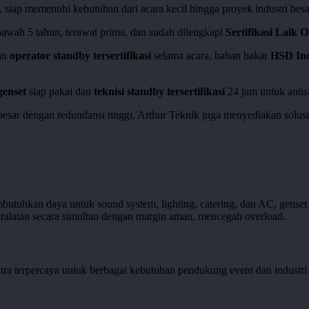
, siap memenuhi kebutuhan dari acara kecil hingga proyek industri besa
bawah 5 tahun, terawat prima, dan sudah dilengkapi
Sertifikasi Laik 
an
operator standby tersertifikasi
selama acara, bahan bakar
HSD Ind
genset
siap pakai dan
teknisi standby tersertifikasi
24 jam untuk antisi
esar dengan redundansi tinggi, Arthur Teknik juga menyediakan solus
mbutuhkan daya untuk sound system, lighting, catering, dan AC, gense
peralatan secara simultan dengan margin aman, mencegah overload.
itra terpercaya untuk berbagai kebutuhan pendukung event dan industri