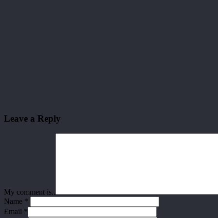
Leave a Reply
My comment is..
Name
*
Email
*