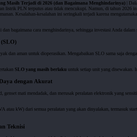
ng Masih Terjadi di 2026 (dan Bagaimana Menghindarinya)
| Dala
n listrik PLN terputus atau tidak mencukupi. Namun, di tahun 2026 i
eamanan. Kesalahan-kesalahan ini seringkali terjadi karena mengutam
di dan bagaimana cara menghindarinya, sehingga investasi Anda dalam
i (SLO)
yak dan aman untuk dioperasikan. Mengabaikan SLO sama saja dengan
yertakan
SLO yang masih berlaku
untuk setiap unit yang disewakan. In
Daya dengan Akurat
 genset mati mendadak, dan merusak peralatan elektronik yang sensitif
A atau kW) dari semua peralatan yang akan dinyalakan, termasuk starti
n Teknisi