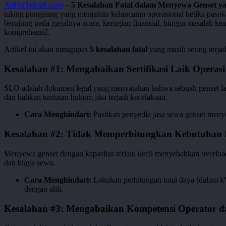
ArthurTeknik.com
–
5 Kesalahan Fatal dalam Menyewa Genset ya
tulang punggung yang menjamin kelancaran operasional ketika pasoka
berujung pada gagalnya acara, kerugian finansial, hingga masalah k
komprehensif.
Artikel ini akan mengupas
5 kesalahan fatal
yang masih sering terja
Kesalahan #1: Mengabaikan Sertifikasi Laik Operas
SLO adalah dokumen legal yang menyatakan bahwa sebuah genset la
dan bahkan tuntutan hukum jika terjadi kecelakaan.
Cara Menghindari:
Pastikan penyedia jasa sewa genset men
Kesalahan #2: Tidak Memperhitungkan Kebutuhan 
Menyewa genset dengan kapasitas terlalu kecil menyebabkan overload,
dan biaya sewa.
Cara Menghindari:
Lakukan perhitungan total daya (dalam kV
dengan ahli.
Kesalahan #3: Mengabaikan Kompetensi Operator da