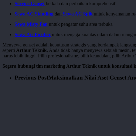
Service Genset
berkala dan perbaikan komprehensif
Sewa AC Standing
dan
Sewa AC Split
untuk kenyamanan ru
Sewa Misty Fan
untuk pengatur suhu area terbuka
Sewa Air Purifier
untuk menjaga kualitas udara dalam ruanga
Menyewa genset adalah keputusan strategis yang berdampak langsung 
seperti
Arthur Teknik
, Anda tidak hanya menyewa sebuah mesin, t
harus lebih tinggi. Pilih profesionalisme, pilih keandalan, pilih Arthur
Segera hubungi tim marketing Arthur Teknik untuk konsultasi 
Previous Post
Maksimalkan Nilai Aset Genset An