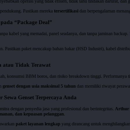
yebabkan operasi yang tidak efisien, tidak tahu tindakan darurat, dan
i pendukung. Pastikan mereka
tersertifikasi
dan berpengalaman menanga
 pada “Package Deal”
tanpa kabel yang memadai, panel seadanya, dan tanpa jaminan backup. 
an. Pastikan paket mencakup bahan bakar (HSD Industri), kabel distr
 atau Tidak Terawat
rendah, konsumsi BBM boros, dan risiko breakdown tinggi. Performanya
an
genset dengan usia maksimal 5 tahun
dan memiliki riwayat perawat
er Sewa Genset Terpercaya Anda
itra dengan penyedia jasa yang profesional dan berintegritas.
Arthur
manan, dan kepuasan pelanggan
.
nawarkan
paket layanan lengkap
yang dirancang untuk menghilangka