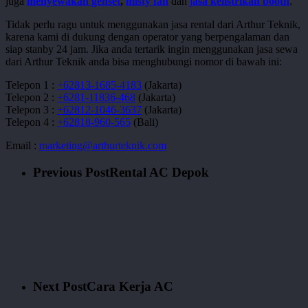
juga
menyewakan genset
,
misty fan
dan
j
asa kelistrikan booth
.
Tidak perlu ragu untuk menggunakan jasa rental dari Arthur Teknik,
karena kami di dukung dengan operator yang berpengalaman dan
siap stanby 24 jam. Jika anda tertarik ingin menggunakan jasa sewa
dari Arthur Teknik anda bisa menghubungi nomor di bawah ini:
Telepon 1 :
+62813-1685-4183
(Jakarta)
Telepon 2 :
+6281-11836-468
(Jakarta)
Telepon 3 :
+62812-1046-3637
(Jakarta)
Telepon 4 :
+62818-960-565
(Bali)
Email :
marketing@arthurteknik.com
Previous Post
Rental AC Depok
Next Post
Cara Kerja AC