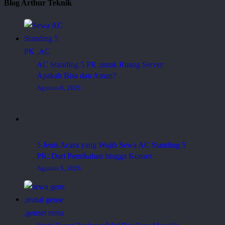
Blog Arthur Teknik
AC Standing 5 PK untuk Ruang Server:
Apakah Bisa dan Aman?
Agustus 6, 2026
5 Jenis Acara yang Wajib Sewa AC Standing 5
PK: Dari Pernikahan hingga Konser
Agustus 5, 2026