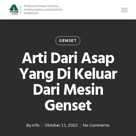
Skip
Menu
to
main
content
GENSET
Arti Dari Asap
Yang Di Keluar
Dari Mesin
Genset
By
info
Oktober 11, 2022
No Comments