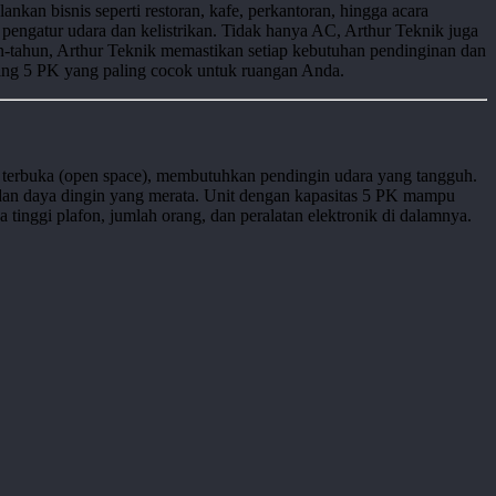
nkan bisnis seperti restoran, kafe, perkantoran, hingga acara
 pengatur udara dan kelistrikan. Tidak hanya AC, Arthur Teknik juga
-tahun, Arthur Teknik memastikan setiap kebutuhan pendinginan dan
nding 5 PK yang paling cocok untuk ruangan Anda.
ng terbuka (open space), membutuhkan pendingin udara yang tangguh.
an daya dingin yang merata. Unit dengan kapasitas 5 PK mampu
 tinggi plafon, jumlah orang, dan peralatan elektronik di dalamnya.