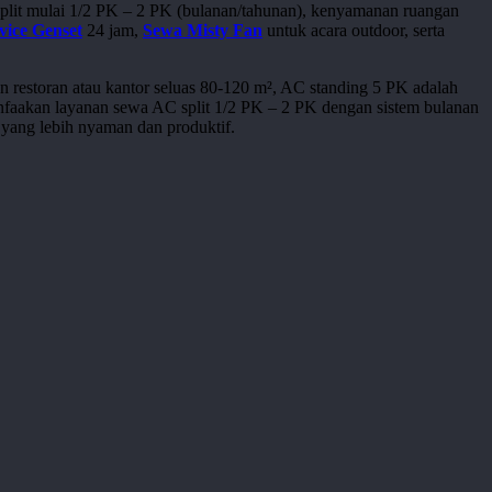
plit mulai 1/2 PK – 2 PK (bulanan/tahunan), kenyamanan ruangan
vice Genset
24 jam,
Sewa Misty Fan
untuk acara outdoor, serta
n restoran atau kantor seluas 80-120 m², AC standing 5 PK adalah
manfaakan layanan sewa AC split 1/2 PK – 2 PK dengan sistem bulanan
 yang lebih nyaman dan produktif.