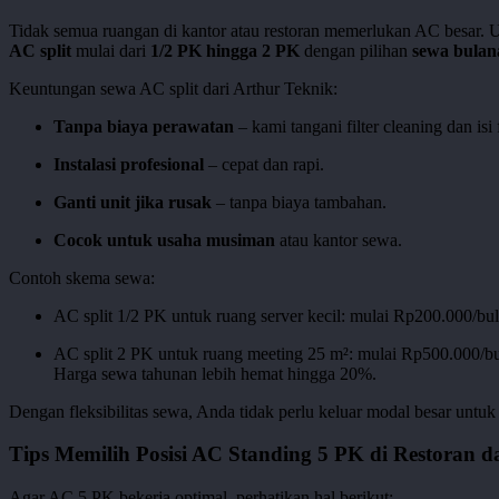
Tidak semua ruangan di kantor atau restoran memerlukan AC besar. Un
AC split
mulai dari
1/2 PK hingga 2 PK
dengan pilihan
sewa bulan
Keuntungan sewa AC split dari Arthur Teknik:
Tanpa biaya perawatan
– kami tangani filter cleaning dan isi 
Instalasi profesional
– cepat dan rapi.
Ganti unit jika rusak
– tanpa biaya tambahan.
Cocok untuk usaha musiman
atau kantor sewa.
Contoh skema sewa:
AC split 1/2 PK untuk ruang server kecil: mulai Rp200.000/bul
AC split 2 PK untuk ruang meeting 25 m²: mulai Rp500.000/bu
Harga sewa tahunan lebih hemat hingga 20%.
Dengan fleksibilitas sewa, Anda tidak perlu keluar modal besar unt
Tips Memilih Posisi AC Standing 5 PK di Restoran 
Agar AC 5 PK bekerja optimal, perhatikan hal berikut: