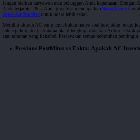
Jangan biarkan karyawan atau pelanggan Anda kepanasan. Dengan AC 
Anda terjamin. Plus, Anda juga bisa mendapatkan
Sewa Genset
untuk
Sewa Air Purifier
untuk udara lebih sehat.
Memilih ukuran AC yang tepat bukan hanya soal kesejukan, tetapi jug
solusi paling ideal, terutama jika dilengkapi roda dari Arthur Tek
atau tahunan yang fleksibel. Percayakan semua kebutuhan pendingin d
Previous Post
Mitos vs Fakta: Apakah AC Invert