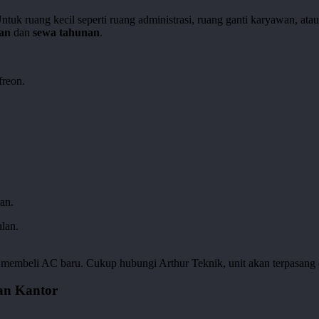
tuk ruang kecil seperti ruang administrasi, ruang ganti karyawan, ata
an
dan
sewa tahunan
.
freon.
an.
lan.
uk membeli AC baru. Cukup hubungi Arthur Teknik, unit akan terpasang
dan Kantor