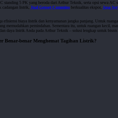
standing 5 PK yang beroda dari Arthur Teknik, serta opsi sewa AC s
 cadangan listrik,
Jual Genset Cummins
berkualitas ekspor,
Jasa Ser
a efisiensi biaya listrik dan kenyamanan jangka panjang. Untuk ruanga
nik yang memudahkan pemindahan. Sementara itu, untuk ruangan kecil, 
an daya listrik Anda pada Arthur Teknik – solusi lengkap untuk bisnis
er Benar-benar Menghemat Tagihan Listrik?