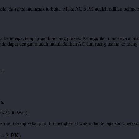
ja, dan area memasak terbuka. Maka AC 5 PK adalah pilihan paling efi
a bertenaga, tetapi juga dirancang praktis. Keunggulan utamanya adal
 Anda dapat dengan mudah memindahkan AC dari ruang utama ke ruang c
r.
an.
0-2.200 Watt).
eh satu orang sekalipun. Ini menghemat waktu dan tenaga staf operasi
 – 2 PK)