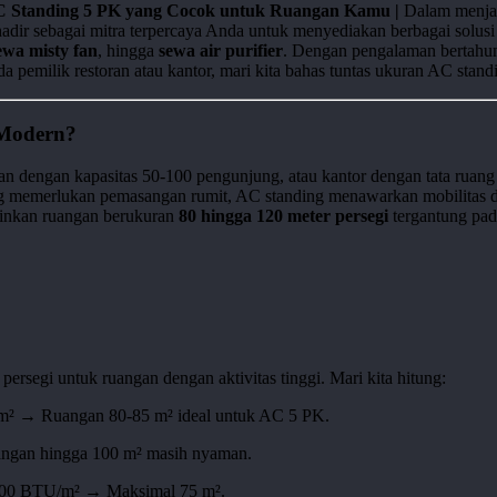
AC Standing 5 PK yang Cocok untuk Ruangan Kamu |
Dalam menjala
adir sebagai mitra terpercaya Anda untuk menyediakan berbagai solusi
ewa misty fan
, hingga
sewa air purifier
. Dengan pengalaman bertahun
nda pemilik restoran atau kantor, mari kita bahas tuntas ukuran AC sta
 Modern?
oran dengan kapasitas 50-100 pengunjung, atau kantor dengan tata rua
g memerlukan pemasangan rumit, AC standing menawarkan mobilitas d
ginkan ruangan berukuran
80 hingga 120 meter persegi
tergantung pada
segi untuk ruangan dengan aktivitas tinggi. Mari kita hitung:
m² → Ruangan 80-85 m² ideal untuk AC 5 PK.
angan hingga 100 m² masih nyaman.
-700 BTU/m² → Maksimal 75 m².