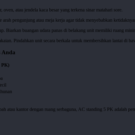
 oven, atau jendela kaca besar yang terkena sinar matahari sore.
e arah pengunjung atau meja kerja agar tidak menyebabkan ketidakny
tup. Biarkan buangan udara panas di belakang unit memiliki ruang mini
akaian. Pindahkan unit secara berkala untuk membersihkan lantai di b
s Anda
2 PK)
pa
cil
ahunan
bah atau kantor dengan ruang serbaguna, AC standing 5 PK adalah pemen