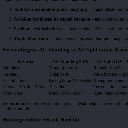
Jauhkan dari sumber panas langsung
– jangan dekat kompor,
Arahkan hembusan ke tengah ruangan
– jangan langsung k
Pastikan sirkulasi udara
– jangan letakkan AC di sudut tertu
Manfaatkan roda
– coba beberapa posisi di hari pertama pem
Perbandingan: AC Standing vs AC Split untuk Bisni
Kriteria
AC Standing 5 PK
AC Split (1/2 – 
Mobilitas
Tinggi (beroda)
Rendah (fixed)
Instalasi
Tidak perlu
Perlu bracket & pi
Cocok untuk
Ruang besar & fleksibel
Ruang permanen ke
Sewa dari Arthur Teknik
Tersedia
Tersedia bulanan/t
Perawatan
Mudah (bisa geser)
Kami yang service
Kesimpulan:
Untuk restoran dengan tata letak meja yang sering beru
lebih ekonomis.
Hubungi Arthur Teknik Hari Ini