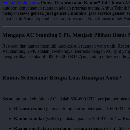
ArthurTeknik.com
–
Punya Restoran atau Kantor? Ini Ukuran 
outdoor, kenyamanan ruangan adalah prioritas utama. Arthur Teknik h
melayani
sewa genset
,
jual genset Cummins
,
jasa service genset
,
s
daya listrik Anda terpenuhi secara profesional. Nah, khusus untuk A
Mengapa AC Standing 5 PK Menjadi Pilihan Bisnis
Restoran dan kantor memiliki karakteristik ruangan yang unik. Rest
AC standing 5 PK adalah jawabannya. Berbeda dengan AC split yan
menghasilkan sekitar 50.000-60.000 BTU/jam, cukup untuk mendin
Rumus Sederhana: Berapa Luas Ruangan Anda?
Secara umum, kebutuhan AC adalah 500-600 BTU per jam per meter per
Restoran ramai
(banyak orang dan sumber panas): 600 BTU/
Kantor standar
(sedikit peralatan panas): 500 BTU/m² → Ru
Ruang rapat atau area dapur restoran
(panas ekstra): 650