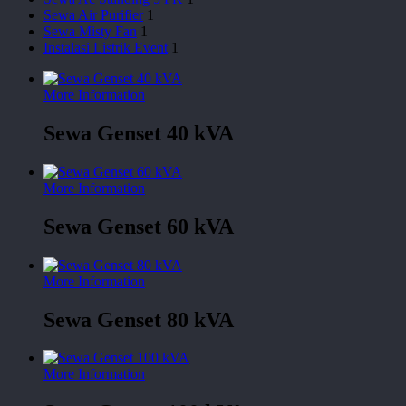
Sewa Air Purifier
1
Sewa Misty Fan
1
Instalasi Listrik Event
1
More Information
Sewa Genset 40 kVA
More Information
Sewa Genset 60 kVA
More Information
Sewa Genset 80 kVA
More Information