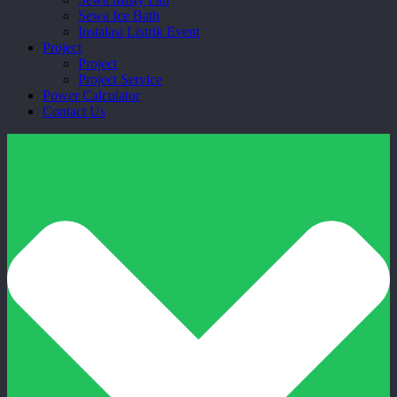
Sewa Ice Bath
Instalasi Listrik Event
Project
Project
Project Service
Power Calculator
Contact Us