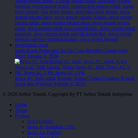
Ingin Event Berkesan? Ini Dia Cara Memilih Genset yang
Tepat
Agustus 5, 2026
Sewa AC Split untuk Rumah: Solusi Cerdas Ciptakan Rumah
Sejuk dan Nyaman
Agustus 4, 2026
© 2026 Arthur Teknik. Copyright By PT Arthur Teknik Indoprima
Close
Home
Menu
About
Product
Sewa Genset
Sewa Ac Standing 5 PK
Sewa Air Purifier
Sewa Misty Fan