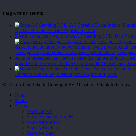
Blog Arthur Teknik
Apakah Bisa dan Aman?
Agustus 6, 2026
5 Jenis Acara yang Wajib Sewa AC Standing 5 PK: Dari Perni
Ingin Event Berkesan? Ini Dia Cara Memilih Genset yang Tepa
Ciptakan Rumah Sejuk dan Nyaman
Agustus 4, 2026
© 2026 Arthur Teknik. Copyright By PT Arthur Teknik Indoprima
Close
Home
Menu
About
Product
Sewa Genset
Sewa Ac Standing 5 PK
Sewa Air Purifier
Sewa Misty Fan
Sewa Ice Bath