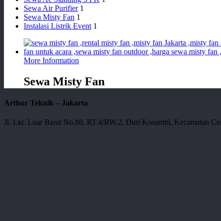
Sewa Air Purifier
1
Sewa Misty Fan
1
Instalasi Listrik Event
1
More Information
Sewa Misty Fan
Arthur Teknik – Jakarta
Jl. Lkr. Luar Barat No.88, RT.4/RW.2, Duri Kosambi, Kecamatan Cen