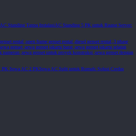
AC Standing 5 PK untuk Ruang Server:
Sewa AC Split untuk Rumah: Solusi Cerdas