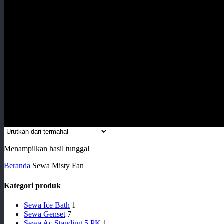
Menampilkan hasil tunggal
Beranda
Sewa Misty Fan
Kategori produk
Sewa Ice Bath
1
Sewa Genset
7
Sewa Ac Standing 5 PK
1