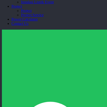
Instalasi Listrik Event
Project
Project
Project Service
Power Calculator
Contact Us