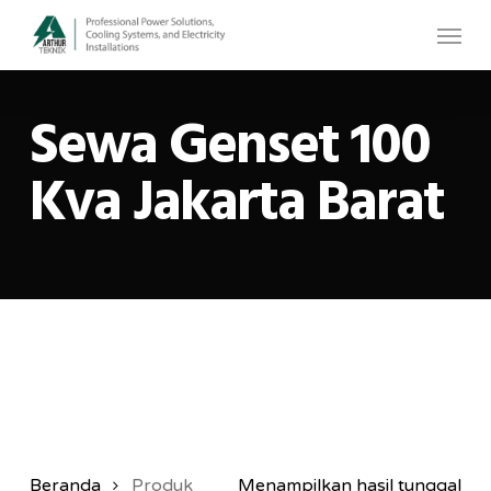
Skip
Menu
to
main
Sewa Genset 100
content
Kva Jakarta Barat
Beranda
Produk
Menampilkan hasil tunggal