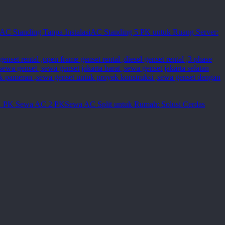
AC Standing 5 PK untuk Ruang Server:
Sewa AC Split untuk Rumah: Solusi Cerdas