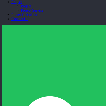
Project
Project
Project Service
Power Calculator
Contact Us