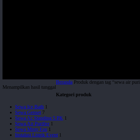
Beranda
Produk dengan tag “sewa air puri
Menampilkan hasil tunggal
Kategori produk
Sewa Ice Bath
1
Sewa Genset
7
Sewa Ac Standing 5 PK
1
Sewa Air Purifier
1
Sewa Misty Fan
1
Instalasi Listrik Event
1