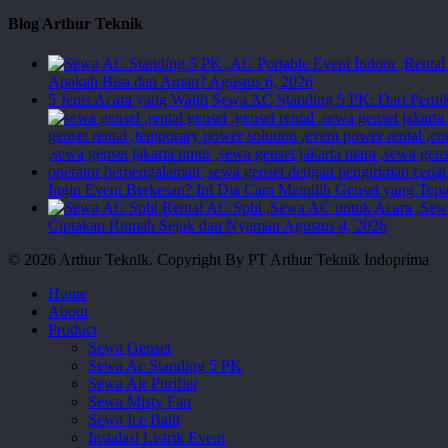
Blog Arthur Teknik
Apakah Bisa dan Aman?
Agustus 6, 2026
5 Jenis Acara yang Wajib Sewa AC Standing 5 PK: Dari Perni
Ingin Event Berkesan? Ini Dia Cara Memilih Genset yang Tepa
Ciptakan Rumah Sejuk dan Nyaman
Agustus 4, 2026
© 2026 Arthur Teknik. Copyright By PT Arthur Teknik Indoprima
Close
Home
Menu
About
Product
Sewa Genset
Sewa Ac Standing 5 PK
Sewa Air Purifier
Sewa Misty Fan
Sewa Ice Bath
Instalasi Listrik Event