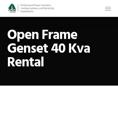
Skip
Menu
to
main
Open Frame
content
Genset 40 Kva
Rental