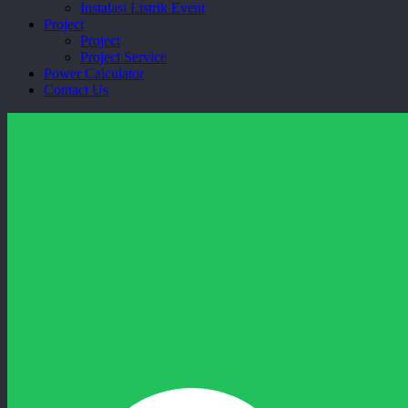
Instalasi Listrik Event
Project
Project
Project Service
Power Calculator
Contact Us