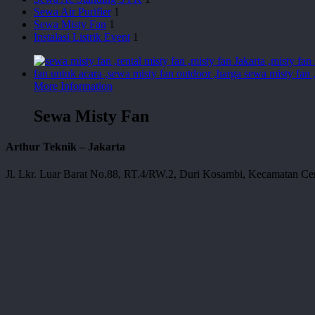
Sewa Air Purifier
1
Sewa Misty Fan
1
Instalasi Listrik Event
1
More Information
Sewa Misty Fan
Arthur Teknik – Jakarta
Jl. Lkr. Luar Barat No.88, RT.4/RW.2, Duri Kosambi, Kecamatan Cen