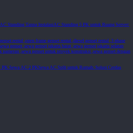
AC Standing 5 PK untuk Ruang Server:
Sewa AC Split untuk Rumah: Solusi Cerdas