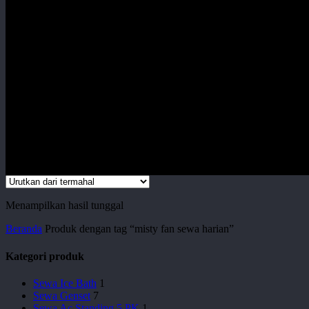
Menampilkan hasil tunggal
Beranda
Produk dengan tag “misty fan sewa harian”
Kategori produk
Sewa Ice Bath
1
Sewa Genset
7
Sewa Ac Standing 5 PK
1