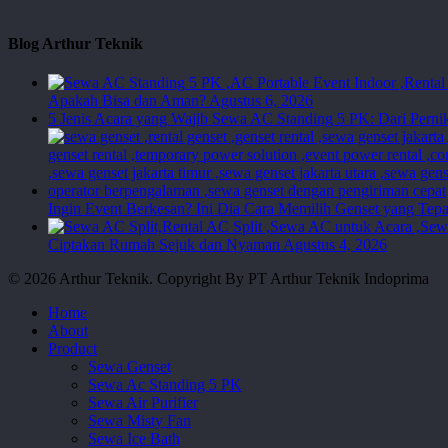
Blog Arthur Teknik
Apakah Bisa dan Aman?
Agustus 6, 2026
5 Jenis Acara yang Wajib Sewa AC Standing 5 PK: Dari Perni
Ingin Event Berkesan? Ini Dia Cara Memilih Genset yang Tepa
Ciptakan Rumah Sejuk dan Nyaman
Agustus 4, 2026
© 2026 Arthur Teknik. Copyright By PT Arthur Teknik Indoprima
Close
Home
Menu
About
Product
Sewa Genset
Sewa Ac Standing 5 PK
Sewa Air Purifier
Sewa Misty Fan
Sewa Ice Bath