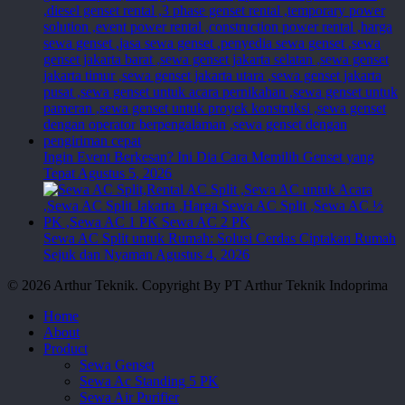
Ingin Event Berkesan? Ini Dia Cara Memilih Genset yang
Tepat
Agustus 5, 2026
Sewa AC Split untuk Rumah: Solusi Cerdas Ciptakan Rumah
Sejuk dan Nyaman
Agustus 4, 2026
© 2026 Arthur Teknik. Copyright By PT Arthur Teknik Indoprima
Close
Home
Menu
About
Product
Sewa Genset
Sewa Ac Standing 5 PK
Sewa Air Purifier