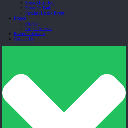
Sewa Misty Fan
Sewa Ice Bath
Instalasi Listrik Event
Project
Project
Project Service
Power Calculator
Contact Us