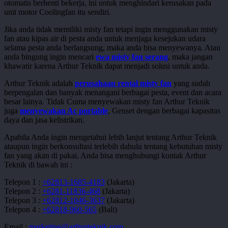
otomatis berhenti bekerja, ini untuk menghindari kerusakan pada
unit motor Coolingfan itu sendiri.
Jika anda tidak memiliki misty fan tetapi ingin menggunakan misty
fan atau kipas air di pesta anda untuk menjaga kesejukan udara
selama pesta anda berlangsung, maka anda bisa menyewanya. Atau
anda bingung ingin mencari
ewa misty fan serang
, maka jangan
khawatir karena Arthur Teknik dapat menjadi solusi untuk anda.
Arthur Teknik adalah
perusahaan rental misty fan
yang sudah
berpengalan dan banyak menangani berbagai pesta, event dan acara
besar lainya. Tidak Cuma menyewakan misty fan Arthur Teknik
juga
menyewakan Ac portable
, Genset dengan berbagai kapasitas
daya dan jasa kelistrikan.
Apabila Anda ingin mengetahui lebih lanjut tentang Arthur Teknik
ataupun ingin berkonsultasi terlebih dahulu tentang kebutuhan misty
fan yang akan di pakai, Anda bisa menghubungi kontak Arthur
Teknik di bawah ini :
Telepon 1 :
+62813-1685-4183
(Jakarta)
Telepon 2 :
+6281-11836-468
(Jakarta)
Telepon 3 :
+62812-1046-3637
(Jakarta)
Telepon 4 :
+62818-960-565
(Bali)
Email :
marketing@arthurteknik.com