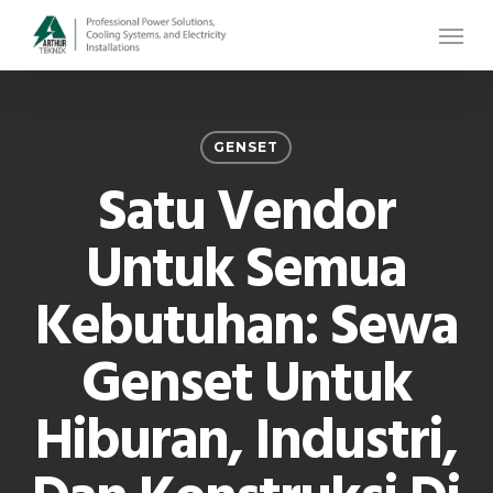
Skip
Menu
to
main
content
GENSET
Satu Vendor
Untuk Semua
Kebutuhan: Sewa
Genset Untuk
Hiburan, Industri,