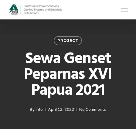
Skip
Menu
to
main
content
PROJECT
Sewa Genset
Peparnas XVI
Papua 2021
By
info
April 12, 2022
No Comments