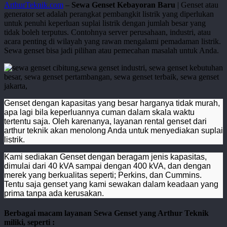
ArthurTeknik.com
–
Sewa Genset Kebayoran Baru
| Genset atau
generator set adalah perangkat pembangkit listrik yang diperlukan
untuk penuhi keperluan suplai listrik dengan jumlah besar yang
tidak boleh terputus. Contohnya server perusahaan, industri, atau
acara penting di wilayah yang rawan mengalami pemadaman listrik.
Sewa genset bisa jadi pilihan atau pemecahan masalah untuk Anda.
Genset dengan kapasitas yang besar harganya tidak murah,
apa lagi bila keperluannya cuman dalam skala waktu
tertentu saja. Oleh karenanya, layanan rental genset dari
arthur teknik akan menolong Anda untuk menyediakan suplai
listrik.
Kami sediakan Genset dengan beragam jenis kapasitas,
dimulai dari 40 kVA sampai dengan 400 kVA, dan dengan
merek yang berkualitas seperti; Perkins, dan Cummins.
Tentu saja genset yang kami sewakan dalam keadaan yang
prima tanpa ada kerusakan.
Berbagai macam layanan Sewa Genset yang Arthur Teknik
miliki, seperti :