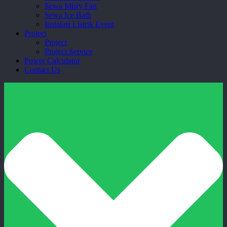
Sewa Misty Fan
Sewa Ice Bath
Instalasi Listrik Event
Project
Project
Project Service
Power Calculator
Contact Us