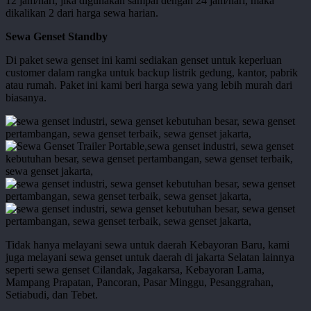
12 jam/hari, jika digunakan sampai dengan 24 jam/hari, maka
dikalikan 2 dari harga sewa harian.
Sewa Genset Standby
Di paket sewa genset ini kami sediakan genset untuk keperluan
customer dalam rangka untuk backup listrik gedung, kantor, pabrik
atau rumah. Paket ini kami beri harga sewa yang lebih murah dari
biasanya.
rental
genset
arthur
teknik
rental
-13
genset
arthur
rental
teknik
gesnet
-
5
rental
Tidak hanya melayani sewa untuk daerah Kebayoran Baru, kami
1
genset
juga melayani sewa genset untuk daerah di jakarta Selatan lainnya
1
seperti sewa genset Cilandak, Jagakarsa, Kebayoran Lama,
Mampang Prapatan, Pancoran, Pasar Minggu, Pesanggrahan,
Setiabudi, dan Tebet.