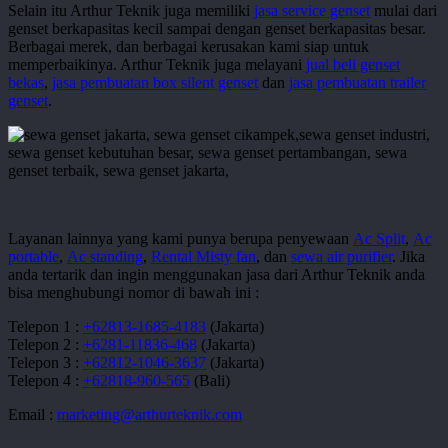
Selain itu Arthur Teknik juga memiliki
jasa service genset
mulai dari
genset berkapasitas kecil sampai dengan genset berkapasitas besar.
Berbagai merek, dan berbagai kerusakan kami siap untuk
memperbaikinya. Arthur Teknik juga melayani
jual beli genset
bekas
,
jasa pembuatan box silent genset
dan
jasa pembuatan trailer
genset
.
Layanan lainnya yang kami punya berupa penyewaan
Ac Split
,
Ac
portable
,
Ac standing
,
Rental Misty fan
, dan
sewa air purifier
. Jika
anda tertarik dan ingin menggunakan jasa dari Arthur Teknik anda
bisa menghubungi nomor di bawah ini :
Telepon 1 :
+62813-1685-4183
(Jakarta)
Telepon 2 :
+6281-11836-468
(Jakarta)
Telepon 3 :
+62812-1046-3637
(Jakarta)
Telepon 4 :
+62818-960-565
(Bali)
Email :
marketing@arthurteknik.com