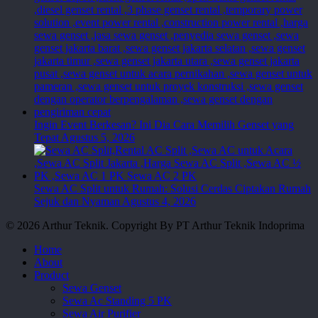
Ingin Event Berkesan? Ini Dia Cara Memilih Genset yang
Tepat
Agustus 5, 2026
Sewa AC Split untuk Rumah: Solusi Cerdas Ciptakan Rumah
Sejuk dan Nyaman
Agustus 4, 2026
© 2026 Arthur Teknik. Copyright By PT Arthur Teknik Indoprima
Close
Home
Menu
About
Product
Sewa Genset
Sewa Ac Standing 5 PK
Sewa Air Purifier