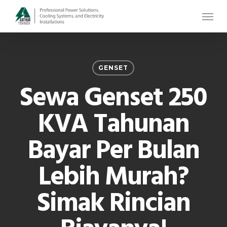
Skip
Menu
to
main
content
GENSET
Sewa Genset 250
KVA Tahunan
Bayar Per Bulan
Lebih Murah?
Simak Rincian