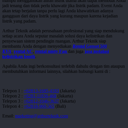
mampu menggantikan aliran listrik utama akan dapat membuat Anda
jadi tenang dan tidak perlu khawatir jika listrik padam. Event Anda
akan tetap berjalan tanpa perlu lagi Anda khawatirkan adanya
gangguan dari daya listrik yang kurang maupun karena kejadian
listrik yang padam.
Arthur Teknik adalah perusahaan profesional yang siap mendukung
setiap acara Anda seputar masalah solusi daya kelistrikan dan
penyewaan sistem pendingin ruangan. Arthur Teknik siap
membantu Anda dengan menyediakan
Rental Genset 500
KVA
,
rental AC
,
rental misty Fan
dan juga
jasa instalasi
kelistrikan booth
.
Apabila Anda ingi berkonsultasi terlebih dahulu dengan tim ataupun
membutuhkan informasi lainnya, silahkan hubungi kami di :
Telepon 1 :
+62813-1685-4183
(Jakarta)
Telepon 2 :
+6281-11836-468
(Jakarta)
Telepon 3 :
+62812-1046-3637
(Jakarta)
Telepon 4 :
+62818-960-565
(Bali)
Email:
marketing@arthurteknik.com