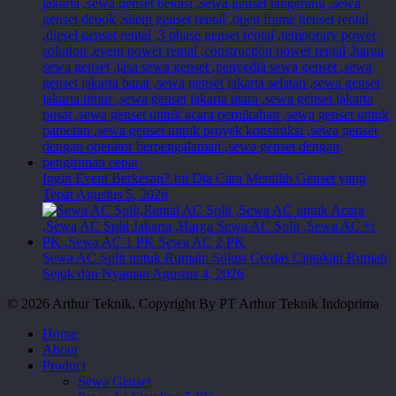
Ingin Event Berkesan? Ini Dia Cara Memilih Genset yang
Tepat
Agustus 5, 2026
Sewa AC Split untuk Rumah: Solusi Cerdas Ciptakan Rumah
Sejuk dan Nyaman
Agustus 4, 2026
© 2026 Arthur Teknik. Copyright By PT Arthur Teknik Indoprima
Close
Home
Menu
About
Product
Sewa Genset