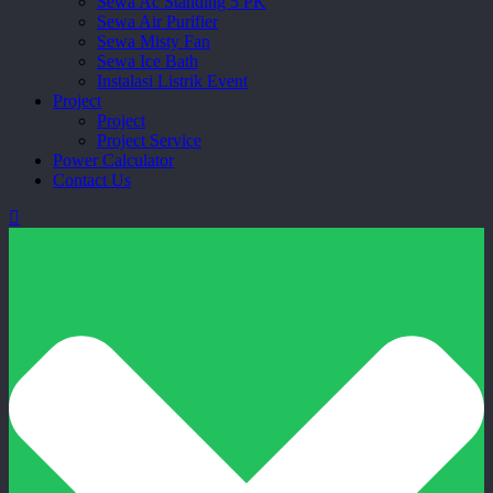
Sewa Ac Standing 5 PK
Sewa Air Purifier
Sewa Misty Fan
Sewa Ice Bath
Instalasi Listrik Event
Project
Project
Project Service
Power Calculator
Contact Us