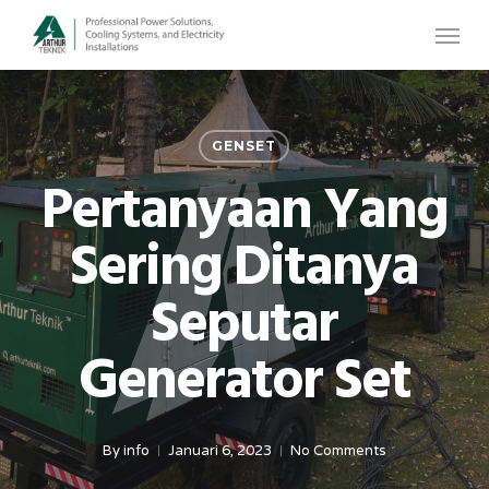
Skip
Menu
to
main
content
GENSET
Pertanyaan Yang
Sering Ditanya
Seputar
Generator Set
By
info
Januari 6, 2023
No Comments