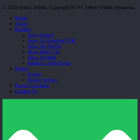
© 2026 Arthur Teknik. Copyright By PT Arthur Teknik Indoprima
Close
Home
Menu
About
Product
Sewa Genset
Sewa Ac Standing 5 PK
Sewa Air Purifier
Sewa Misty Fan
Sewa Ice Bath
Instalasi Listrik Event
Project
Project
Project Service
Power Calculator
Contact Us