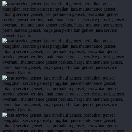
service-
genset-
71
service-
genset-
72
service-
genset-
67
service
genset
BNI
kramat-