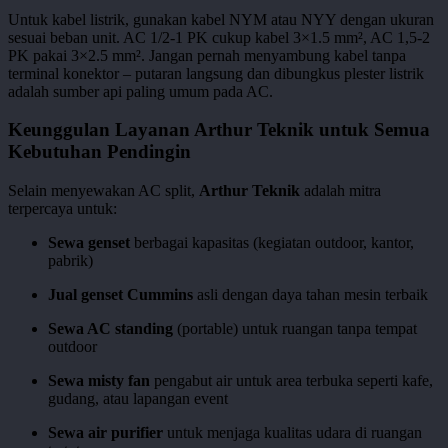
Untuk kabel listrik, gunakan kabel NYM atau NYY dengan ukuran
sesuai beban unit. AC 1/2-1 PK cukup kabel 3×1.5 mm², AC 1,5-2
PK pakai 3×2.5 mm². Jangan pernah menyambung kabel tanpa
terminal konektor – putaran langsung dan dibungkus plester listrik
adalah sumber api paling umum pada AC.
Keunggulan Layanan Arthur Teknik untuk Semua
Kebutuhan Pendingin
Selain menyewakan AC split,
Arthur Teknik
adalah mitra
terpercaya untuk:
Sewa genset
berbagai kapasitas (kegiatan outdoor, kantor,
pabrik)
Jual genset Cummins
asli dengan daya tahan mesin terbaik
Sewa AC standing
(portable) untuk ruangan tanpa tempat
outdoor
Sewa misty fan
pengabut air untuk area terbuka seperti kafe,
gudang, atau lapangan event
Sewa air purifier
untuk menjaga kualitas udara di ruangan