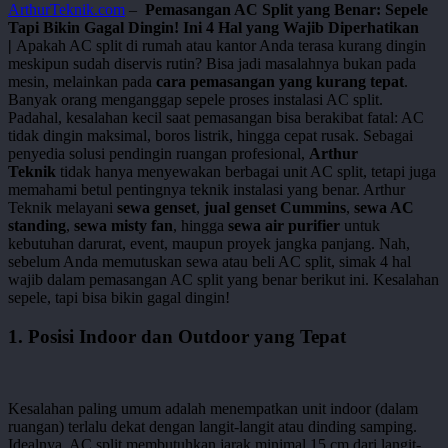
ArthurTeknik.com
–
Pemasangan AC Split yang Benar: Sepele
Tapi Bikin Gagal Dingin! Ini 4 Hal yang Wajib Diperhatikan
|
Apakah AC split di rumah atau kantor Anda terasa kurang dingin
meskipun sudah diservis rutin? Bisa jadi masalahnya bukan pada
mesin, melainkan pada
cara pemasangan yang kurang tepat
.
Banyak orang menganggap sepele proses instalasi AC split.
Padahal, kesalahan kecil saat pemasangan bisa berakibat fatal: AC
tidak dingin maksimal, boros listrik, hingga cepat rusak.
Sebagai
penyedia solusi pendingin ruangan profesional,
Arthur
Teknik
tidak hanya menyewakan berbagai unit AC split, tetapi juga
memahami betul pentingnya teknik instalasi yang benar. Arthur
Teknik melayani
sewa genset
,
jual genset Cummins
,
sewa AC
standing
,
sewa misty fan
, hingga
sewa air purifier
untuk
kebutuhan darurat, event, maupun proyek jangka panjang.
Nah,
sebelum Anda memutuskan sewa atau beli AC split, simak 4 hal
wajib dalam pemasangan AC split yang benar berikut ini. Kesalahan
sepele, tapi bisa bikin gagal dingin!
1. Posisi Indoor dan Outdoor yang Tepat
Kesalahan paling umum adalah menempatkan unit indoor (dalam
ruangan) terlalu dekat dengan langit-langit atau dinding samping.
Idealnya, AC split membutuhkan jarak minimal 15 cm dari langit-