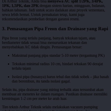
Di Arthur Teknik, Anda bisa
menyewa AC split 1/2PK, 3/4PK,
1PK, 1,5PK, dan 2PK
dengan sistem harian, mingguan, bulanan,
bahkan tahunan. Jadi untuk acara dadakan atau proyek sementara,
sewa lebih hemat. Untuk pemakaian tetap, kami juga
rekomendasikan pembelian dengan garansi resmi.
3. Pemasangan Pipa Freon dan Drainase yang Rapi
Pipa freon yang terlalu panjang, banyak tekukan tajam, atau
berdiameter tidak sesuai bisa menurunkan tekanan dan
menyebabkan AC tidak dingin. Pemasangan benar:
Maksimal panjang pipa standar 5-10 meter (tergantung PK)
Tekukan minimal radius 10 cm, hindari tekukan 90 derajat
terlalu tajam
Isolasi pipa (busanya) harus tebal dan tidak sobek – jika basah
dan berembun, itu tanda isolasi gagal.
Selain itu, pipa drainase yang miring terbalik atau tersumbat akan
membuat air menetes ke dalam ruangan. Pastikan drainase memiliki
kemiringan 1-2 cm per meter ke arah luar.
Tim teknis Arthur Teknik selalu melakukan vacuum pumping