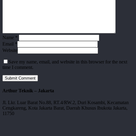
Name
*
Email
*
Website
Save my name, email, and website in this browser for the next
time I comment.
Arthur Teknik – Jakarta
Jl. Lkr. Luar Barat No.88, RT.4/RW.2, Duri Kosambi, Kecamatan
Cengkareng, Kota Jakarta Barat, Daerah Khusus Ibukota Jakarta,
11750