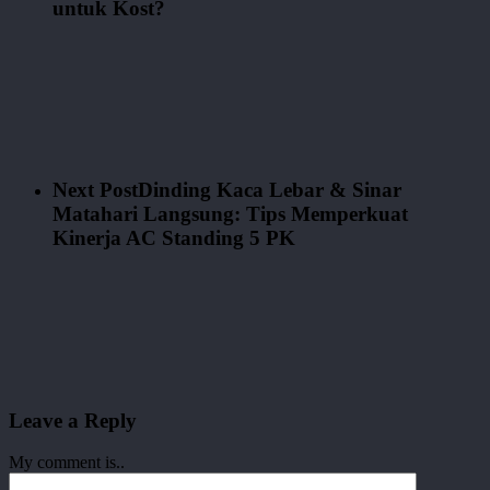
untuk Kost?
Next Post
Dinding Kaca Lebar & Sinar
Matahari Langsung: Tips Memperkuat
Kinerja AC Standing 5 PK
Leave a Reply
My comment is..