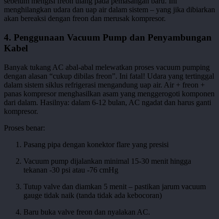
sebelum mengisi freon ulang pada pemasangan baru. Ini
menghilangkan udara dan uap air dalam sistem – yang jika dibiarkan
akan bereaksi dengan freon dan merusak kompresor.
4. Penggunaan Vacuum Pump dan Penyambungan
Kabel
Banyak tukang AC abal-abal melewatkan proses vacuum pumping
dengan alasan “cukup dibilas freon”. Ini fatal! Udara yang tertinggal
dalam sistem siklus refrigerasi mengandung uap air. Air + freon +
panas kompresor menghasilkan asam yang menggerogoti komponen
dari dalam. Hasilnya: dalam 6-12 bulan, AC ngadat dan harus ganti
kompresor.
Proses benar:
Pasang pipa dengan konektor flare yang presisi
Vacuum pump dijalankan minimal 15-30 menit hingga
tekanan -30 psi atau -76 cmHg
Tutup valve dan diamkan 5 menit – pastikan jarum vacuum
gauge tidak naik (tanda tidak ada kebocoran)
Baru buka valve freon dan nyalakan AC.