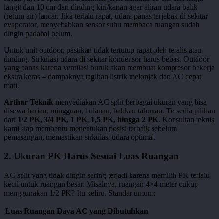
langit dan 10 cm dari dinding kiri/kanan agar aliran udara balik
(return air) lancar. Jika terlalu rapat, udara panas terjebak di sekitar
evaporator, menyebabkan sensor suhu membaca ruangan sudah
dingin padahal belum.
Untuk unit outdoor, pastikan tidak tertutup rapat oleh teralis atau
dinding. Sirkulasi udara di sekitar kondensor harus bebas. Outdoor
yang panas karena ventilasi buruk akan membuat kompresor bekerja
ekstra keras – dampaknya tagihan listrik melonjak dan AC cepat
mati.
Arthur Teknik
menyediakan AC split berbagai ukuran yang bisa
disewa harian, mingguan, bulanan, bahkan tahunan. Tersedia pilihan
dari
1/2 PK, 3/4 PK, 1 PK, 1,5 PK, hingga 2 PK
. Konsultan teknis
kami siap membantu menentukan posisi terbaik sebelum
pemasangan, memastikan sirkulasi udara optimal.
2. Ukuran PK Harus Sesuai Luas Ruangan
AC split yang tidak dingin sering terjadi karena memilih PK terlalu
kecil untuk ruangan besar. Misalnya, ruangan 4×4 meter cukup
menggunakan 1/2 PK? Itu keliru. Standar umum:
Luas Ruangan
Daya AC yang Dibutuhkan