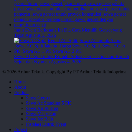
Ingin Event Berkesan? Ini Dia Cara Memilih Genset yang
Tepat
Agustus 5, 2026
Sewa AC Split untuk Rumah: Solusi Cerdas Ciptakan Rumah
Sejuk dan Nyaman
Agustus 4, 2026
© 2026 Arthur Teknik. Copyright By PT Arthur Teknik Indoprima
Close
Home
Menu
About
Product
Sewa Genset
Sewa Ac Standing 5 PK
Sewa Air Purifier
Sewa Misty Fan
Sewa Ice Bath
Instalasi Listrik Event
Project