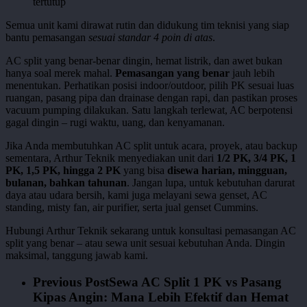
tertutup
Semua unit kami dirawat rutin dan didukung tim teknisi yang siap
bantu pemasangan
sesuai standar 4 poin di atas
.
AC split yang benar-benar dingin, hemat listrik, dan awet bukan
hanya soal merek mahal.
Pemasangan yang benar
jauh lebih
menentukan. Perhatikan posisi indoor/outdoor, pilih PK sesuai luas
ruangan, pasang pipa dan drainase dengan rapi, dan pastikan proses
vacuum pumping dilakukan. Satu langkah terlewat, AC berpotensi
gagal dingin – rugi waktu, uang, dan kenyamanan.
Jika Anda membutuhkan AC split untuk acara, proyek, atau backup
sementara, Arthur Teknik menyediakan unit dari
1/2 PK, 3/4 PK, 1
PK, 1,5 PK, hingga 2 PK
yang bisa
disewa harian, mingguan,
bulanan, bahkan tahunan
. Jangan lupa, untuk kebutuhan darurat
daya atau udara bersih, kami juga melayani sewa genset, AC
standing, misty fan, air purifier, serta jual genset Cummins.
Hubungi Arthur Teknik sekarang untuk konsultasi pemasangan AC
split yang benar – atau sewa unit sesuai kebutuhan Anda. Dingin
maksimal, tanggung jawab kami.
Previous Post
Sewa AC Split 1 PK vs Pasang
Kipas Angin: Mana Lebih Efektif dan Hemat