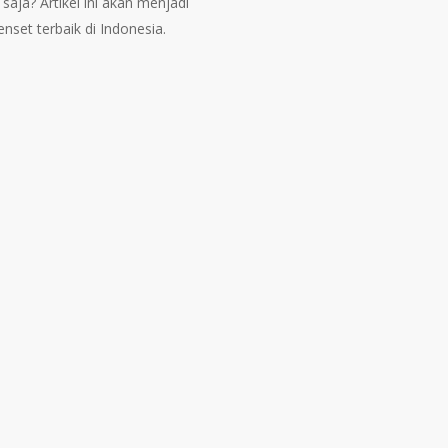
aja? Artikel ini akan menjadi
set terbaik di Indonesia.