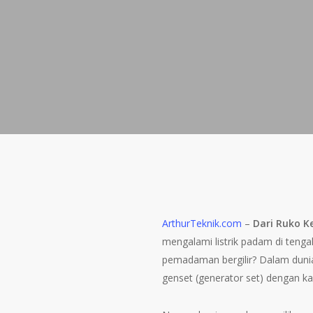
ArthurTeknik.com
–
Dari Ruko K
mengalami listrik padam di teng
pemadaman bergilir? Dalam dunia b
genset (generator set) dengan k