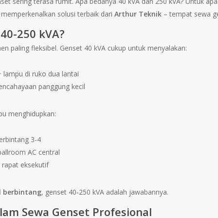
t sering terasa rumit. Apa bedanya 40 kVA dan 250 kVA? Untuk apa s
 memperkenalkan solusi terbaik dari
Arthur Teknik
– tempat sewa gen
 40-250 kVA?
n paling fleksibel. Genset 40 kVA cukup untuk menyalakan:
+ lampu di ruko dua lantai
encahayaan panggung kecil
pu menghidupkan:
erbintang 3-4
 ballroom AC central
 rapat eksekutif
l berbintang
, genset 40-250 kVA adalah jawabannya.
am Sewa Genset Profesional