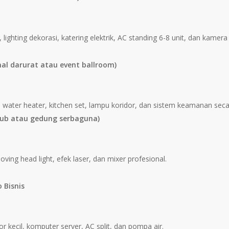
ighting dekorasi, katering elektrik, AC standing 6-8 unit, dan kamera 
nal darurat atau event ballroom)
ft, water heater, kitchen set, lampu koridor, dan sistem keamanan seca
(Club atau gedung serbaguna)
ing head light, efek laser, dan mixer profesional.
 Bisnis
 kecil, komputer server, AC split, dan pompa air.