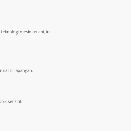
knologi mesin terkini, irit
urat di lapangan.
ik sensitif.