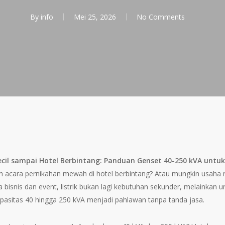
By
info
Mei 25, 2026
No Comments
ecil sampai Hotel Berbintang: Panduan Genset 40-250 kVA untu
ah acara pernikahan mewah di hotel berbintang? Atau mungkin usaha 
isnis dan event, listrik bukan lagi kebutuhan sekunder, melainkan ura
apasitas 40 hingga 250 kVA menjadi pahlawan tanpa tanda jasa.