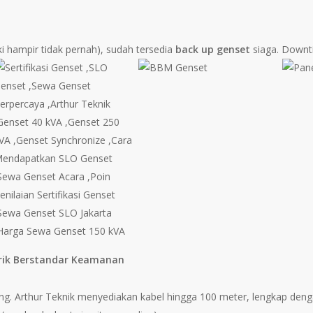
i hampir tidak pernah), sudah tersedia
back up genset
siaga. Downti
BBM
Panel
Genset
Gense
enset
strik Berstandar Keamanan
LO
jang. Arthur Teknik menyediakan kabel hingga 100 meter, lengkap den