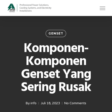
Skip
Menu
to
main
content
GENSET
Komponen-
Komponen
Genset Yang
Sering Rusak
By
info
Juli 18, 2023
No Comments