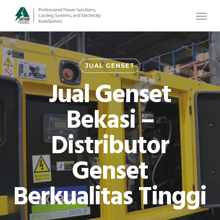
Skip
Menu
to
main
content
JUAL GENSET
Jual Genset
Bekasi –
Distributor
Genset
Berkualitas Tinggi