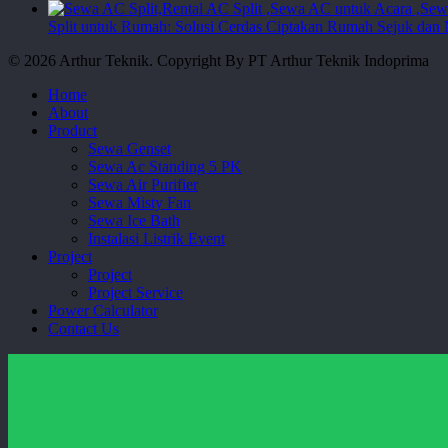
Split untuk Rumah: Solusi Cerdas Ciptakan Rumah Sejuk da
© 2026 Arthur Teknik. Copyright By PT Arthur Teknik Indoprima
Close
Home
Menu
About
Product
Sewa Genset
Sewa Ac Standing 5 PK
Sewa Air Purifier
Sewa Misty Fan
Sewa Ice Bath
Instalasi Listrik Event
Project
Project
Project Service
Power Calculator
Contact Us