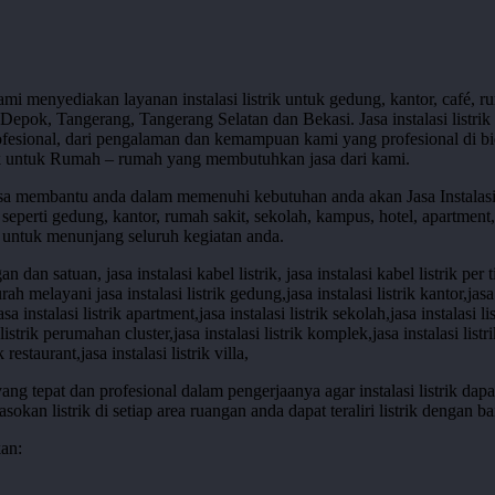
ami menyediakan layanan instalasi listrik untuk gedung, kantor, café, r
Depok, Tangerang, Tangerang Selatan dan Bekasi. Jasa instalasi listrik 
fesional, dari pengalaman dan kemampuan kami yang profesional di bidan
trik untuk Rumah – rumah yang membutuhkan jasa dari kami.
 bisa membantu anda dalam memenuhi kebutuhan anda akan Jasa Instalasi 
eperti gedung, kantor, rumah sakit, sekolah, kampus, hotel, apartment,
l untuk menunjang seluruh kegiatan anda.
epat dan profesional dalam pengerjaanya agar instalasi listrik dapa
kan listrik di setiap area ruangan anda dapat teraliri listrik dengan ba
kan: