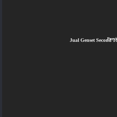
Previ
Jual Genset Second 1