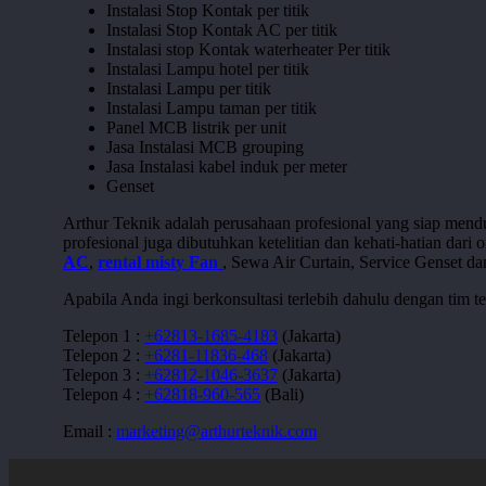
Instalasi Stop Kontak per titik
Instalasi Stop Kontak AC per titik
Instalasi stop Kontak waterheater Per titik
Instalasi Lampu hotel per titik
Instalasi Lampu per titik
Instalasi Lampu taman per titik
Panel MCB listrik per unit
Jasa Instalasi MCB grouping
Jasa Instalasi kabel induk per meter
Genset
Arthur Teknik adalah perusahaan profesional yang siap mend
profesional juga dibutuhkan ketelitian dan kehati-hatian 
AC
,
rental misty Fan
, Sewa Air Curtain, Service Genset d
Apabila Anda ingi berkonsultasi terlebih dahulu dengan tim 
Telepon 1 :
+62813-1685-4183
(Jakarta)
Telepon 2 :
+6281-11836-468
(Jakarta)
Telepon 3 :
+62812-1046-3637
(Jakarta)
Telepon 4 :
+62818-960-565
(Bali)
Email :
marketing@arthurteknik.com