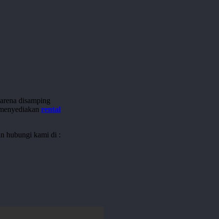
Karena disamping
n menyediakan
rental
an hubungi kami di :