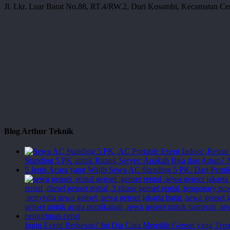
Jl. Lkr. Luar Barat No.88, RT.4/RW.2, Duri Kosambi, Kecamatan Cen
Blog Arthur Teknik
Standing 5 PK untuk Ruang Server: Apakah Bisa dan Aman?
A
5 Jenis Acara yang Wajib Sewa AC Standing 5 PK: Dari Perni
Ingin Event Berkesan? Ini Dia Cara Memilih Genset yang Tepa