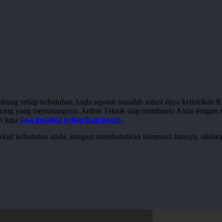
ukung setiap kebutuhan Anda seputar masalah solusi daya kelistrikan 
dari orang yang memasangnya. Arthur Teknik siap membantu Anda denga
an juga
jasa instalasi kelistrikan booth
.
terkait kebutuhan anda, ataupun membutuhkan informasi lainnya, silahk