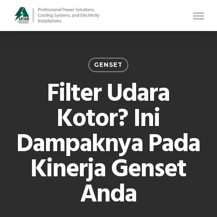
Skip
Menu
to
main
content
GENSET
Filter Udara
Kotor? Ini
Dampaknya Pada
Kinerja Genset
Anda