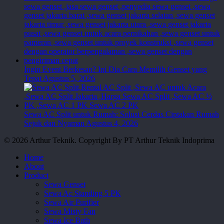
Ingin Event Berkesan? Ini Dia Cara Memilih Genset yang
Tepat
Agustus 5, 2026
Sewa AC Split untuk Rumah: Solusi Cerdas Ciptakan Rumah
Sejuk dan Nyaman
Agustus 4, 2026
© 2026 Arthur Teknik. Copyright By PT Arthur Teknik Indoprima
Close
Home
Menu
About
Product
Sewa Genset
Sewa Ac Standing 5 PK
Sewa Air Purifier
Sewa Misty Fan
Sewa Ice Bath