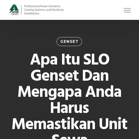
Skip
Menu
to
main
content
GENSET
Apa Itu SLO
Genset Dan
Mengapa Anda
Harus
Memastikan Unit