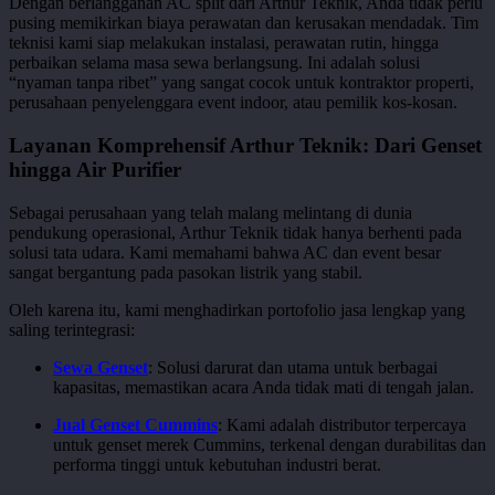
Dengan berlangganan AC split dari Arthur Teknik, Anda tidak perlu
pusing memikirkan biaya perawatan dan kerusakan mendadak. Tim
teknisi kami siap melakukan instalasi, perawatan rutin, hingga
perbaikan selama masa sewa berlangsung. Ini adalah solusi
“nyaman tanpa ribet” yang sangat cocok untuk kontraktor properti,
perusahaan penyelenggara event indoor, atau pemilik kos-kosan.
Layanan Komprehensif Arthur Teknik: Dari Genset
hingga Air Purifier
Sebagai perusahaan yang telah malang melintang di dunia
pendukung operasional, Arthur Teknik tidak hanya berhenti pada
solusi tata udara. Kami memahami bahwa AC dan event besar
sangat bergantung pada pasokan listrik yang stabil.
Oleh karena itu, kami menghadirkan portofolio jasa lengkap yang
saling terintegrasi:
Sewa Genset
: Solusi darurat dan utama untuk berbagai
kapasitas, memastikan acara Anda tidak mati di tengah jalan.
Jual Genset Cummins
: Kami adalah distributor terpercaya
untuk genset merek Cummins, terkenal dengan durabilitas dan
performa tinggi untuk kebutuhan industri berat.