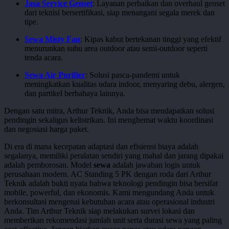
Jasa Service Genset
: Layanan perbaikan dan overhaul genset
dari teknisi bersertifikasi, siap menangani segala merek dan
tipe.
Sewa Misty Fan
: Kipas kabut bertekanan tinggi yang efektif
menurunkan suhu area outdoor atau semi-outdoor seperti
tenda acara.
Sewa Air Purifier
: Solusi pasca-pandemi untuk
meningkatkan kualitas udara indoor, menyaring debu, alergen,
dan partikel berbahaya lainnya.
Dengan satu mitra, Arthur Teknik, Anda bisa mendapatkan solusi
pendingin sekaligus kelistrikan. Ini menghemat waktu koordinasi
dan negosiasi harga paket.
Di era di mana kecepatan adaptasi dan efisiensi biaya adalah
segalanya, memiliki peralatan sendiri yang mahal dan jarang dipakai
adalah pemborosan. Model
sewa
adalah jawaban logis untuk
perusahaan modern. AC Standing 5 PK dengan roda dari Arthur
Teknik adalah bukti nyata bahwa teknologi pendingin bisa bersifat
mobile, powerful, dan ekonomis. Kami mengundang Anda untuk
berkonsultasi mengenai kebutuhan acara atau operasional industri
Anda. Tim Arthur Teknik siap melakukan survei lokasi dan
memberikan rekomendasi jumlah unit serta durasi sewa yang paling