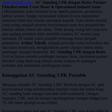
ArthurTeknik.com
–
AC Standing 5 PK dengan Roda: Partner
Fleksibel untuk Event Besar & Operasional Industri Anda
|
Menjalankan acara berskala besar seperti pameran, pernikahan
indoor, konser, hingga operasional industri di area manufaktur
menuntut lebih dari sekadar persiapan logistik. Satu elemen krusial
yang sering menjadi penentu kenyamanan tamu dan produktivitas
pekerja adalah sistem tata udara. Tidak jarang, ruang hall yang luas
atau gudang produksi tidak memiliki instalasi AC sentral yang
memadai. Di sinilah solusi portable bertenaga besar menjadi
primadona.
Arthur Teknik
, sebagai penyedia solusi kelistrikan dan
tata udara terpercaya, menghadirkan
game-changer
dalam dunia
pendingin ruangan komersial:
AC Standing 5 PK dengan Roda
.
Unit ini bukan sekadar pendingin ruangan biasa, melainkan partner
fleksibel yang dirancang khusus untuk menjawab tantangan
mobilitas dan kebutuhan pendinginan instan.
Keunggulan AC Standing 5 PK Portable
Mengapa memilih AC Standing 5 PK? Berbeda dengan AC split
konvensional yang membutuhkan instalasi rumit dan lokasi tetap,
AC standing hadir sebagai unit utuh (self-contained). Dengan
kapasitas 5 PK, unit ini mampu mendinginkan ruangan hingga luas
70-100 meter persegi secara efektif.
Keunggulan utama dari unit AC Standing 5 PK yang kami miliki di