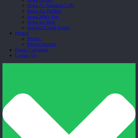
Sewa Ac Standing 5 PK
Sewa Air Purifier
Sewa Misty Fan
Sewa Ice Bath
Instalasi Listrik Event
Project
Project
Project Service
Power Calculator
Contact Us