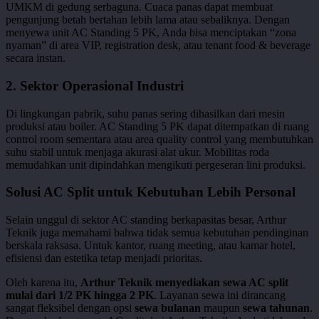
UMKM di gedung serbaguna. Cuaca panas dapat membuat
pengunjung betah bertahan lebih lama atau sebaliknya. Dengan
menyewa unit AC Standing 5 PK, Anda bisa menciptakan “zona
nyaman” di area VIP, registration desk, atau tenant food & beverage
secara instan.
2. Sektor Operasional Industri
Di lingkungan pabrik, suhu panas sering dihasilkan dari mesin
produksi atau boiler. AC Standing 5 PK dapat ditempatkan di ruang
control room sementara atau area quality control yang membutuhkan
suhu stabil untuk menjaga akurasi alat ukur. Mobilitas roda
memudahkan unit dipindahkan mengikuti pergeseran lini produksi.
Solusi AC Split untuk Kebutuhan Lebih Personal
Selain unggul di sektor AC standing berkapasitas besar, Arthur
Teknik juga memahami bahwa tidak semua kebutuhan pendinginan
berskala raksasa. Untuk kantor, ruang meeting, atau kamar hotel,
efisiensi dan estetika tetap menjadi prioritas.
Oleh karena itu,
Arthur Teknik menyediakan sewa AC split
mulai dari 1/2 PK hingga 2 PK
. Layanan sewa ini dirancang
sangat fleksibel dengan opsi
sewa bulanan
maupun
sewa tahunan
.