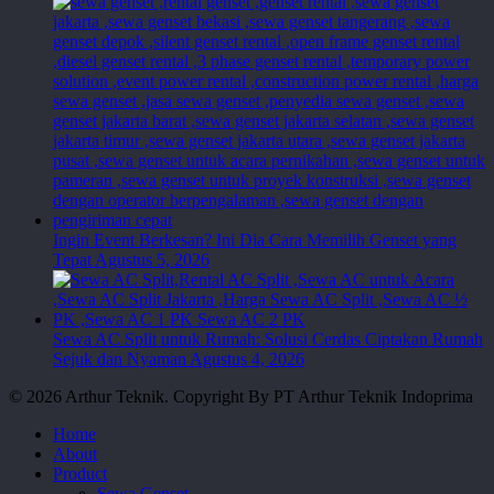
Ingin Event Berkesan? Ini Dia Cara Memilih Genset yang
Tepat
Agustus 5, 2026
Sewa AC Split untuk Rumah: Solusi Cerdas Ciptakan Rumah
Sejuk dan Nyaman
Agustus 4, 2026
© 2026 Arthur Teknik. Copyright By PT Arthur Teknik Indoprima
Close
Home
Menu
About
Product
Sewa Genset