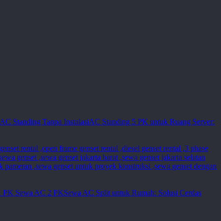
AC Standing 5 PK untuk Ruang Server:
Sewa AC Split untuk Rumah: Solusi Cerdas