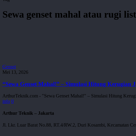
Sewa genset mahal atau rugi li
“Sewa
Genset
Genset
Mei 13, 2026
Mahal!”
–
“Sewa Genset Mahal!” – Simulasi Hitung Kerugian 
Simulasi
Hitung
ArthurTeknik.com - "Sewa Genset Mahal!" – Simulasi Hitung Kerugi
Kerugian
info
0
Jika
Tidak
Arthur Teknik – Jakarta
Punya
Cadangan
Jl. Lkr. Luar Barat No.88, RT.4/RW.2, Duri Kosambi, Kecamatan Cen
Listrik