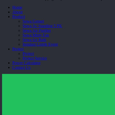
Close
Home
Menu
About
Product
Sewa Genset
Sewa Ac Standing 5 PK
Sewa Air Purifier
Sewa Misty Fan
Sewa Ice Bath
Instalasi Listrik Event
Project
Project
Project Service
Power Calculator
Contact Us