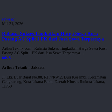
Rahasia
sewa ac
Sukses
Mei 21, 2026
Tingkatkan
Harga
Rahasia Sukses Tingkatkan Harga Sewa Kost:
Sewa
Pasang AC Split 1 PK dari Jasa Sewa Terpercaya
Kost:
Pasang
ArthurTeknik.com –Rahasia Sukses Tingkatkan Harga Sewa Kost:
AC
Pasang AC Split 1 PK dari Jasa Sewa Terpercaya…
Split
info
0
1
PK
Arthur Teknik – Jakarta
dari
Jasa
Jl. Lkr. Luar Barat No.88, RT.4/RW.2, Duri Kosambi, Kecamatan
Sewa
Cengkareng, Kota Jakarta Barat, Daerah Khusus Ibukota Jakarta,
Terpercaya
11750