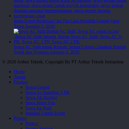
Ingin Event Berkesan? Ini Dia Cara Memilih Genset yang
Tepat
Agustus 5, 2026
Sewa AC Split untuk Rumah: Solusi Cerdas Ciptakan Rumah
Sejuk dan Nyaman
Agustus 4, 2026
© 2026 Arthur Teknik. Copyright By PT Arthur Teknik Indoprima
Close
Home
Menu
About
Product
Sewa Genset
Sewa Ac Standing 5 PK
Sewa Air Purifier
Sewa Misty Fan
Sewa Ice Bath
Instalasi Listrik Event
Project
Project
Project Service