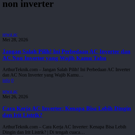
non inverter
Jangan
sewa ac
Salah
Mei 28, 2026
Pilih!
Ini
Jangan Salah Pilih! Ini Perbedaan AC Inverter dan
Perbedaan
AC Non Inverter yang Wajib Kamu Tahu
AC
Inverter
ArthurTeknik.com – Jangan Salah Pilih! Ini Perbedaan AC Inverter
dan
dan AC Non Inverter yang Wajib Kamu…
AC
info
0
Non
Inverter
Cara
sewa ac
yang
Kerja
Mei 26, 2026
Wajib
AC
Kamu
Inverter:
Cara Kerja AC Inverter: Kenapa Bisa Lebih Dingin
Tahu
Kenapa
dan Irit Listrik?
Bisa
Lebih
ArthurTeknik.com – Cara Kerja AC Inverter: Kenapa Bisa Lebih
Dingin
Dingin dan Irit Listrik? | Di tengah cuaca…
dan