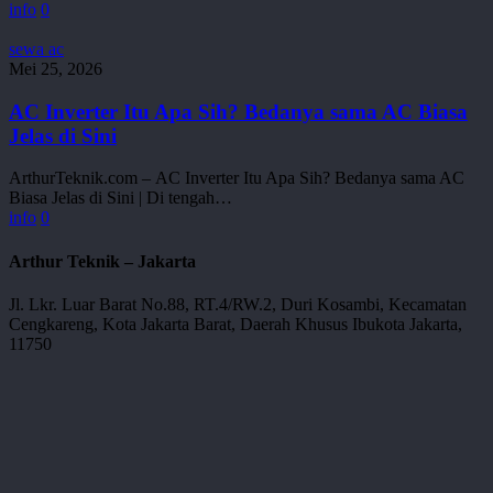
info
0
Irit
Listrik?
AC
sewa ac
Inverter
Mei 25, 2026
Itu
Apa
AC Inverter Itu Apa Sih? Bedanya sama AC Biasa
Sih?
Jelas di Sini
Bedanya
sama
ArthurTeknik.com – AC Inverter Itu Apa Sih? Bedanya sama AC
AC
Biasa Jelas di Sini | Di tengah…
Biasa
info
0
Jelas
di
Arthur Teknik – Jakarta
Sini
Jl. Lkr. Luar Barat No.88, RT.4/RW.2, Duri Kosambi, Kecamatan
Cengkareng, Kota Jakarta Barat, Daerah Khusus Ibukota Jakarta,
11750