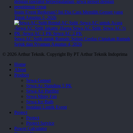
Ingin Event Berkesan? Ini Dia Cara Memilih Genset yang
Tepat
Agustus 5, 2026
Sewa AC Split untuk Rumah: Solusi Cerdas Ciptakan Rumah
Sejuk dan Nyaman
Agustus 4, 2026
© 2026 Arthur Teknik. Copyright By PT Arthur Teknik Indoprima
Close
Home
Menu
About
Product
Sewa Genset
Sewa Ac Standing 5 PK
Sewa Air Purifier
Sewa Misty Fan
Sewa Ice Bath
Instalasi Listrik Event
Project
Project
Project Service
Power Calculator