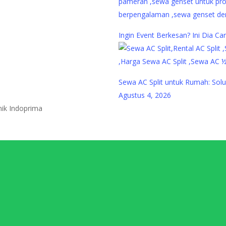
Ingin Event Berkesan? Ini Dia C
Sewa AC Split untuk Rumah: Sol
Agustus 4, 2026
nik Indoprima