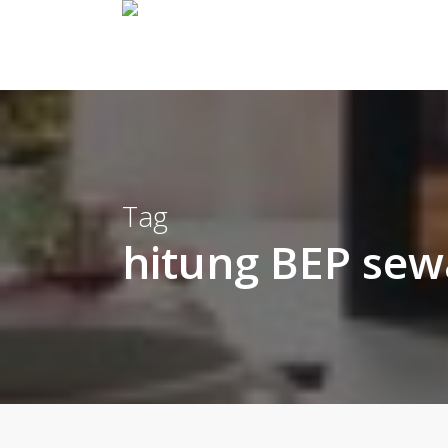
Skip
to
main
content
Tag
hitung BEP sewa