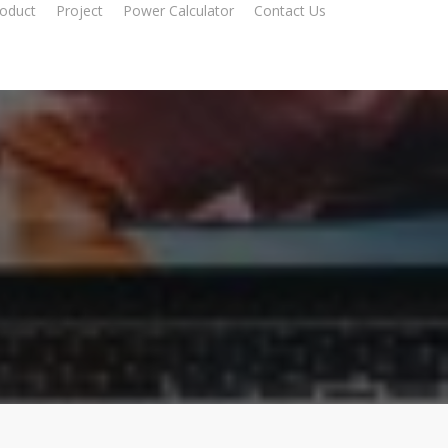
oduct
Project
Power Calculator
Contact Us