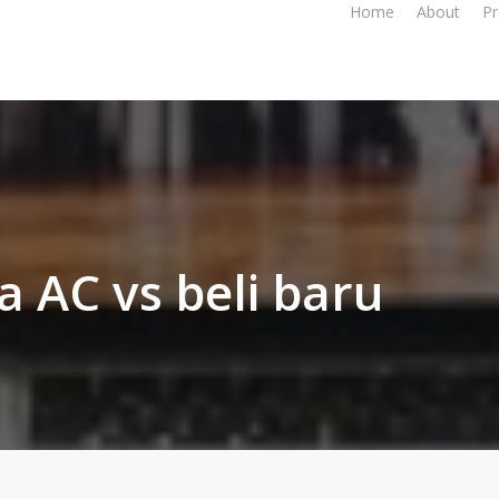
Home
About
Pr
 AC vs beli baru