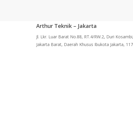
dan
info
0
Mengapa
Sewa
Arthur Teknik – Jakarta
Lebih
Cerdas
Jl. Lkr. Luar Barat No.88, RT.4/RW.2, Duri Kosam
Jakarta Barat, Daerah Khusus Ibukota Jakarta, 11