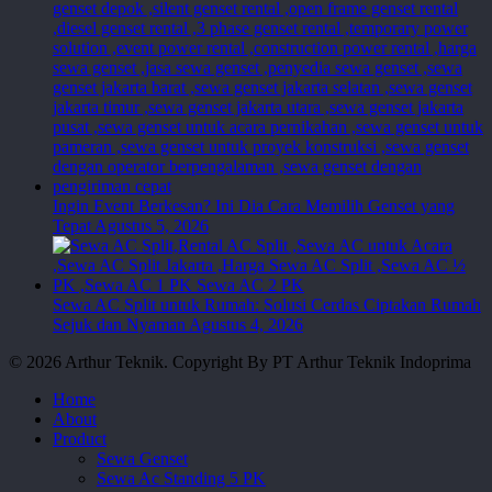
Ingin Event Berkesan? Ini Dia Cara Memilih Genset yang
Tepat
Agustus 5, 2026
Sewa AC Split untuk Rumah: Solusi Cerdas Ciptakan Rumah
Sejuk dan Nyaman
Agustus 4, 2026
© 2026 Arthur Teknik. Copyright By PT Arthur Teknik Indoprima
Close
Home
Menu
About
Product
Sewa Genset
Sewa Ac Standing 5 PK