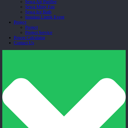
Sewa Air Purifier
Sewa Misty Fan
Sewa Ice Bath
Instalasi Listrik Event
Project
Project
Project Service
Power Calculator
Contact Us