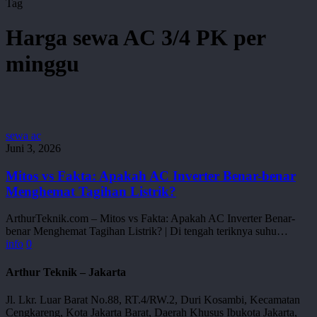
Tag
Harga sewa AC 3/4 PK per
minggu
Mitos
sewa ac
vs
Juni 3, 2026
Fakta:
Apakah
Mitos vs Fakta: Apakah AC Inverter Benar-benar
AC
Menghemat Tagihan Listrik?
Inverter
Benar-
ArthurTeknik.com – Mitos vs Fakta: Apakah AC Inverter Benar-
benar
benar Menghemat Tagihan Listrik? | Di tengah teriknya suhu…
Menghemat
info
0
Tagihan
Listrik?
Arthur Teknik – Jakarta
Jl. Lkr. Luar Barat No.88, RT.4/RW.2, Duri Kosambi, Kecamatan
Cengkareng, Kota Jakarta Barat, Daerah Khusus Ibukota Jakarta,