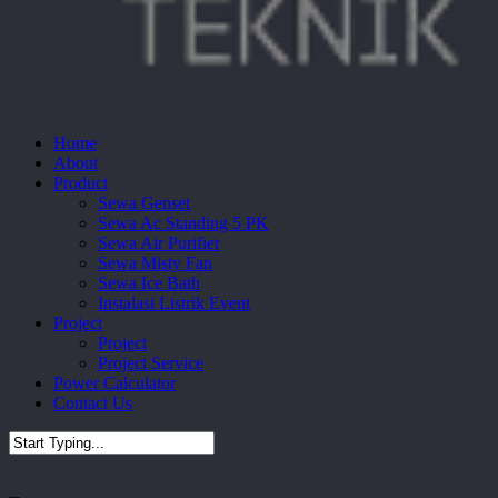
Menu
Home
About
Product
Sewa Genset
Sewa Ac Standing 5 PK
Sewa Air Purifier
Sewa Misty Fan
Sewa Ice Bath
Instalasi Listrik Event
Project
Project
Project Service
Power Calculator
Contact Us
Close
Search