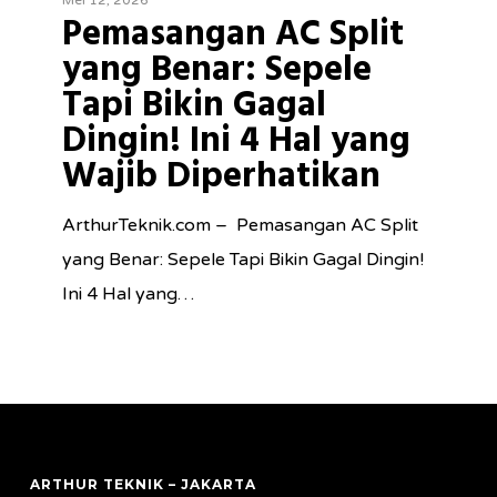
Mei 12, 2026
Split
Pemasangan AC Split
yang
yang Benar: Sepele
Benar:
Tapi Bikin Gagal
Sepele
Dingin! Ini 4 Hal yang
Tapi
Wajib Diperhatikan
Bikin
Gagal
ArthurTeknik.com – Pemasangan AC Split
Dingin!
yang Benar: Sepele Tapi Bikin Gagal Dingin!
Ini
Ini 4 Hal yang…
4
Hal
yang
Wajib
Diperhatikan
ARTHUR TEKNIK – JAKARTA