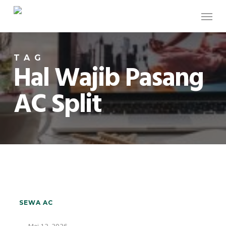
Skip
Menu
to
main
content
TAG
Hal Wajib Pasang
AC Split
Pemasangan
SEWA AC
AC