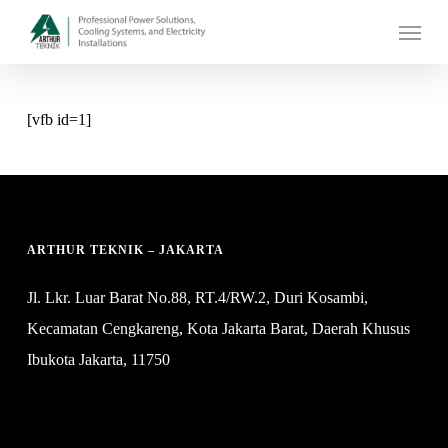
Skip
Menu
to
main
content
[vfb id=1]
ARTHUR TEKNIK – JAKARTA
Jl. Lkr. Luar Barat No.88, RT.4/RW.2, Duri Kosambi,
Kecamatan Cengkareng, Kota Jakarta Barat, Daerah Khusus
Ibukota Jakarta, 11750